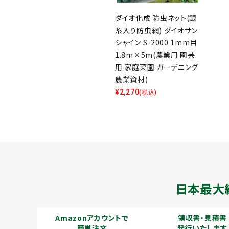
ダイオ化成 防虫ネット(銀
糸入り防虫網) ダイオサン
シャイン S-2000 1mm目
1.8m×5m(農業用 園芸
用 家庭菜園 ガーデニング
農業資材)
¥
2,270
(税込)
日本最大
Amazonアカウントで
領収書・見積書
簡単注文
発行いたします