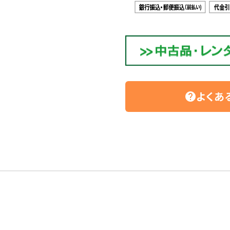
よくあ
help