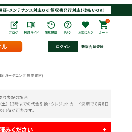
保証・メンテナンス対応OK！領収書発行対応！後払いOK！
0
ブログ
利用ガイド
閲覧履歴
FAQ
お気に入り
カート
タル
ログイン
新規会員登録
菜園 ガーデニング 農業資材)
あり表記の場合
日（土） 13時までの代金引換・クレジットカード決済で
8月8日
中の出荷が可能です。
読みください