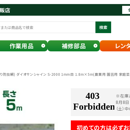
通販店
検索
作業用品
補修部品
レン
防虫網) ダイオサンシャイン S-2000 1mm目 1.8m×5m(農業用 園芸用 家庭
※在庫
8月8
（土）
初めての方は必ずお