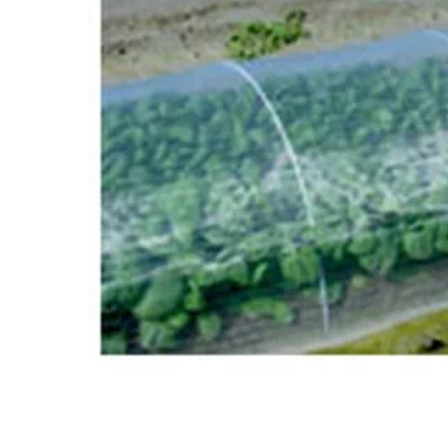
閲覧履歴一覧
農業機械
農業資材
作業用品
補修部品
レンタル
ブログ
利用ガイド
FAQ