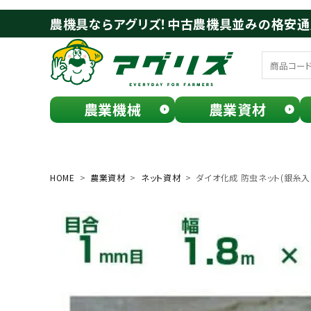
農機具ならアグリズ！中古農機具並みの格安
農業機械
農業資材
meeting_room
person
ログイン
会員登録
HOME
農業資材
ネット資材
ダイオ化成 防虫ネット(銀糸入り
search
お気に入り一覧