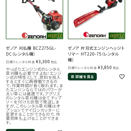
ゼノア 刈払機 BCZ275GL-
ゼノア 片刃式エンジンヘッジト
DC（レンタル機）
リマー HT220-75（レンタル
機）
¥
3,300
日帰りレンタル料金
税込
¥
3,850
日帰りレンタル料金
税込
やっぱりエンジン式のレンタル
草刈機も必要ですよね！エンジ
詳細を見る
ン式の特性として、燃料を投入
するとすぐに再稼働できるの
で、作業時間が長く取れます。ま
たエンジンならではのパワーが
太い草には最適です。アグリズ
のレンタル草刈機は全てチップ
ソーを付けた状態で発送しま
すが、このレンタル草刈機はオ
プションでナイロンカッターに
変更することができるので、作
業効率も上げることができま
す。