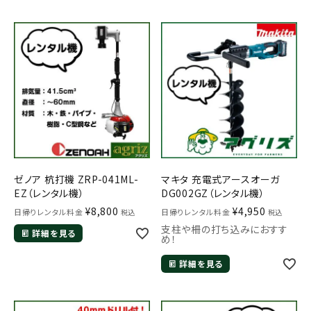
メールでのお問い合わせ
info@agriz.net
ゼノア 杭打機 ZRP-041ML-
マキタ 充電式アースオーガ
FAXでのご注文
EZ（レンタル機）
DG002GZ（レンタル機）
0739-72-4532
24時間受付
¥
8,800
¥
4,950
日帰りレンタル料金
日帰りレンタル料金
税込
税込
支柱や柵の打ち込みにおすす
詳細を見る
め！
詳細を見る