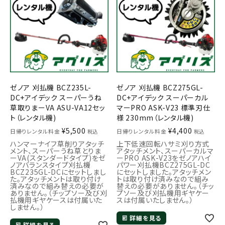
ゼノア 刈払機 BCZ235L-
ゼノア 刈払機 BCZ275GL-
DC+アイデック スーパーうね
DC+アイデック スーパーカル
草取りまーVA ASU-VA12セッ
マーPRO ASK-V23 標準刃仕
ト（レンタル機)
様 230mm（レンタル機)
¥
5,500
¥
4,400
日帰りレンタル料金
日帰りレンタル料金
税込
税込
ハンマーナイフ草削りアタッチ
上下低速回転ハサミ刈り方式
メント、スーパーうね草とりま
アタッチメント、スーパーカルマ
ーVA(スタンダードタイプ)をゼ
ーPRO ASK-V23をゼノアハイ
ノアバランスタイプ刈払機
パワー刈払機BCZ275GL-DC
BCZ235GL-DCにセットしまし
にセットしました。アタッチメン
た。アタッチメントは取り付け
トは取り付け済みなので組み
済みなので組み替えの必要が
替えの必要がありません。（チッ
ありません。（チップソー及び刈
プソー及び刈払機用ギヤケー
払機用ギヤケースは付属いた
スは付属いたしません。）
しません。）
詳細を見る
詳細を見る