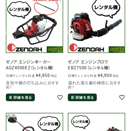
ゼノア エンジンオーガー
ゼノア エンジンブロワ
AGZ4000EZ（レンタル機）
EBZ7500（レンタル機）
¥
4,950
¥
4,950
日帰りレンタル料金
日帰りレンタル料金
税込
税込
支柱や柵の打ち込みにおすす
濡れた落ち葉の掃除におすす
め！
め！
詳細を見る
詳細を見る