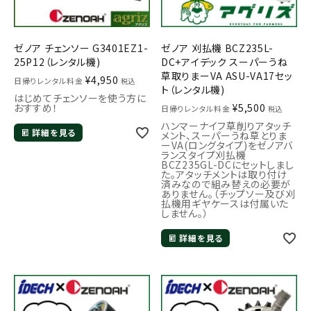
ゼノア チェンソー G3401EZ1-
ゼノア 刈払機 BCZ235L-
25P12（レンタル機)
DC+アイデック スーパーうね
草取りまーVA ASU-VA17セッ
¥
4,950
日帰りレンタル料金
税込
ト（レンタル機)
はじめてチェンソーを使う方に
おすすめ！
¥
5,500
日帰りレンタル料金
税込
ハンマーナイフ草削りアタッチ
詳細を見る
メント、スーパーうね草とりま
ーVA(ロングタイプ)をゼノアバ
ランスタイプ刈払機
BCZ235GL-DCにセットしまし
た。アタッチメントは取り付け
済みなので組み替えの必要が
ありません。（チップソー及び刈
払機用ギヤケースは付属いた
しません。）
詳細を見る