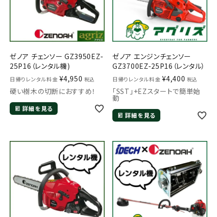
ゼノア チェンソー GZ3950EZ-
ゼノア エンジンチェンソー
25P16（レンタル機)
GZ3700EZ-25P16（レンタル）
¥
4,950
¥
4,400
日帰りレンタル料金
日帰りレンタル料金
税込
税込
硬い樹木の切断におすすめ！
「SST」+EZスタートで簡単始
動
詳細を見る
詳細を見る