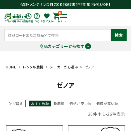
保証・メンテナンス対応OK！領収書発行対応！後払いOK！
0
ブログ
利用ガイド
閲覧履歴
FAQ
お気に入り
カート
メニュー
検索
商品カテゴリーから探す
meeting_room
person
ログイン
会員登録
HOME
レンタル農機
メーカーから選ぶ
ゼノア
ゼノア
search
並び替え
おすすめ順
新着順
価格が安い順
価格が高い順
26
件中
1
-
26
件表示