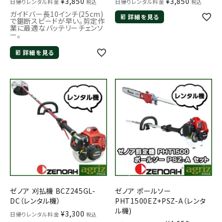
¥
3,850
¥
3,850
日帰りレンタル料金
日帰りレンタル料金
税込
税込
ガイドバー長10インチ(25cm)
詳細を見る
で鋸断スピードが早い。剪定作
業に最適なバッテリーチェンソ
ー。
詳細を見る
ゼノア 刈払機 BCZ245GL-
ゼノア ポールソー
DC（レンタル機）
PHT1500EZ+PSZ-A（レンタ
ル機)
¥
3,300
日帰りレンタル料金
税込