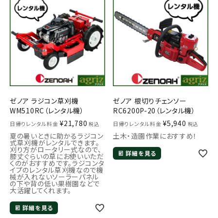
お気に入り一覧
閲覧履歴一覧
農業機械
農業資材
ゼノア ラジコン草刈機
ゼノア 根切りチェンソー
WM510RC（レンタル機）
RC6200P-20（レンタル機）
作業用品
¥
21,780
¥
5,940
日帰りレンタル料金
日帰りレンタル料金
税込
税込
夏の暑いときに助かるラジコン
土木・造園作業におすすめ！
補修部品
式草刈機がレンタルできます。
刈り方がロータリー式なので、
詳細を見る
膝丈ぐらいの草にお使いいただ
レンタル
くのがおすすめです。ラジコンタ
イプのレンタル草刈機なので機
械が入れないソーラーパネル
の下や背の低い果樹園などで
ブログ
大活躍してくれます。
詳細を見る
利用ガイド
FAQ