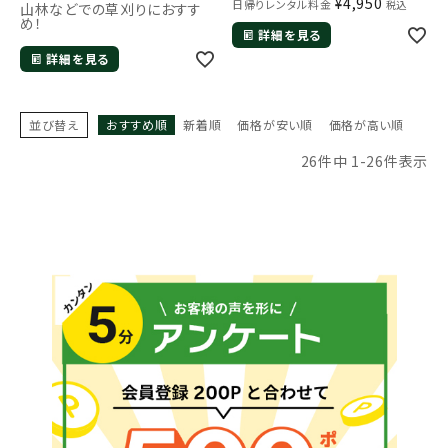
¥
4,950
日帰りレンタル料金
税込
山林などでの草刈りにおすす
め！
詳細を見る
詳細を見る
並び替え
おすすめ順
新着順
価格が安い順
価格が高い順
26
件中
1
-
26
件表示