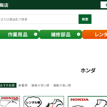
通販店
検索
作業用品
補修部品
レン
ホンダ
おすすめ順
新着順
価格が安い順
価格が高い順