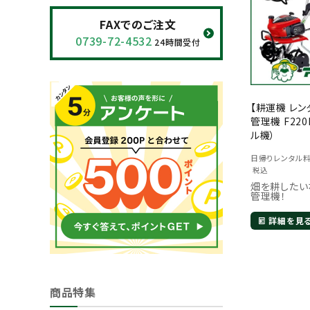
閲覧履歴一覧
FAXでのご注文
0739-72-4532
24時間受付
農業機械
農業資材
【耕運機 レン
管理機 F220
作業用品
ル機）
補修部品
日帰りレンタル
税込
畑を耕したい
レンタル
管理機！
詳細を見
ブログ
利用ガイド
FAQ
商品特集