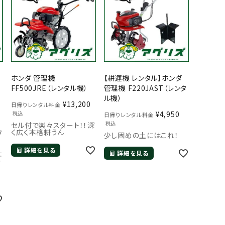
ホンダ 管理機
【耕運機 レンタル】ホンダ
FF500JRE（レンタル機）
管理機 F220JAST（レンタ
ル機）
¥
13,200
日帰りレンタル料金
¥
4,950
税込
日帰りレンタル料金
税込
セル付で楽々スタート！！深
タ
く広く本格耕うん
少し固めの土にはこれ！
詳細を見る
仕
詳細を見る
格