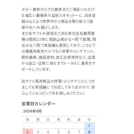
ホビー農家からプロ農家までご満足いただけ
る幅広い農機具の品揃えをモットーに、日本全
国はもとより世界中から商品を取り揃えて皆
様の元へお届けします。
また当サイトの運営元である株式会社藤原農
機は昭和22年に和歌山県みなべ町で創業。現
在みなべ町で実店舗も運営しており、こちらで
は農機具販売だけでなく修理やメンテナンス、
肥料農薬、施設資材、加工出荷資材など、生産
から加工・出荷に至るまでトータルに農家をサ
ポートしています。
当サイト販売商品の修理・メンテナンスにつき
ましても実店舗にて対応しておりますので、安
心してショッピングをお楽しみください。
営業日カレンダー
2026年8月
日
月
火
水
木
金
土
1
2
3
4
5
6
7
8