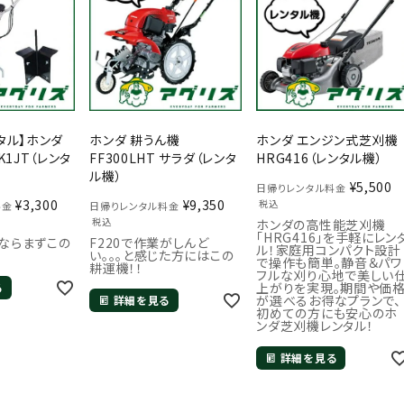
タル】ホンダ
ホンダ 耕うん機
ホンダ エンジン式芝刈機
K1JT（レンタ
FF300LHT サラダ（レンタ
HRG416（レンタル機）
ル機）
¥
5,500
日帰りレンタル料金
¥
3,300
¥
9,350
税込
料金
日帰りレンタル料金
税込
ホンダの高性能芝刈機
「HRG416」を手軽にレン
ならまずこの
F220で作業がしんど
ル！家庭用コンパクト設計
い。。。と感じた方にはこの
で操作も簡単。静音＆パワ
耕運機！！
フルな刈り心地で美しい
上がりを実現。期間や価
る
が選べるお得なプランで、
詳細を見る
初めての方にも安心のホ
ンダ芝刈機レンタル！
詳細を見る