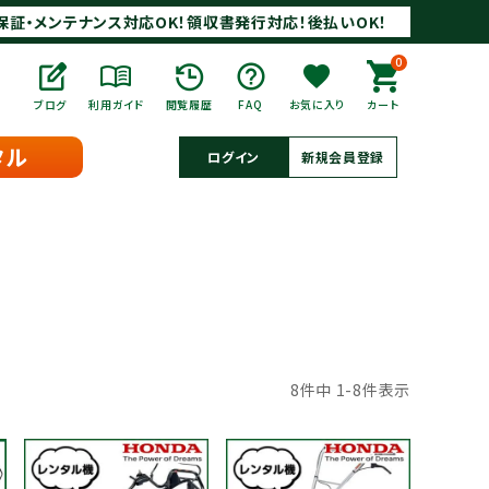
保証・メンテナンス対応OK！領収書発行対応！後払いOK！
0
ブログ
利用ガイド
閲覧履歴
FAQ
お気に入り
カート
タル
ログイン
新規会員登録
8
件中
1
-
8
件表示