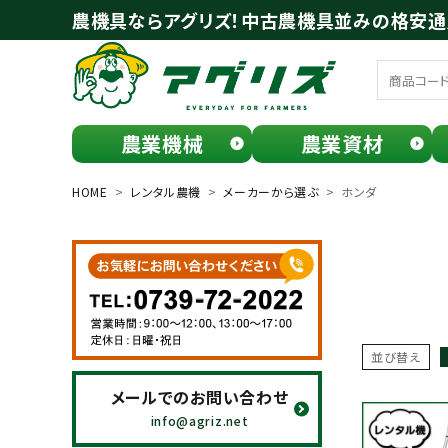
農機具ならアグリズ！中古農機具並みの格安
農業機械
農業資材
meeting_room
person
ログイン
会員登録
HOME
レンタル農機
メーカーから選ぶ
ホンダ
search
並び替え
メールでのお問い合わせ
お気に入り一覧
info@agriz.net