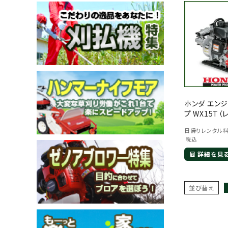
メールでのお問い合わせ
info@agriz.net
ホンダ エン
FAXでのご注文
プ WX15T（
0739-72-4532
24時間受付
日帰りレンタル
税込
詳細を見
並び替え