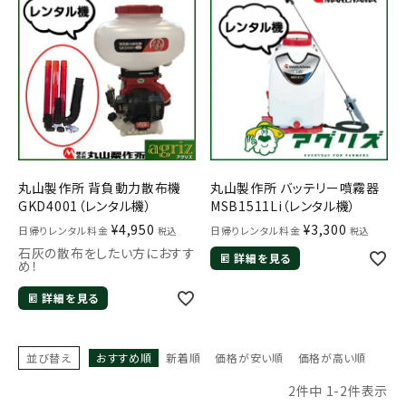
お気に入り一覧
閲覧履歴一覧
農業機械
農業資材
丸山製作所 背負動力散布機
丸山製作所 バッテリー噴霧器
GKD4001（レンタル機）
MSB1511Li（レンタル機）
作業用品
¥
4,950
¥
3,300
日帰りレンタル料金
日帰りレンタル料金
税込
税込
石灰の散布をしたい方におすす
補修部品
詳細を見る
め！
詳細を見る
レンタル
ブログ
並び替え
おすすめ順
新着順
価格が安い順
価格が高い順
2
件中
1
-
2
件表示
利用ガイド
FAQ