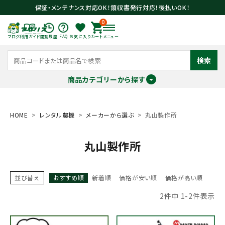
保証・メンテナンス対応OK！領収書発行対応！後払いOK！
0
ブログ
利用ガイド
閲覧履歴
FAQ
お気に入り
カート
メニュー
検索
商品カテゴリーから探す
meeting_room
person
ログイン
会員登録
HOME
レンタル農機
メーカーから選ぶ
丸山製作所
丸山製作所
search
並び替え
おすすめ順
新着順
価格が安い順
価格が高い順
2
件中
1
-
2
件表示