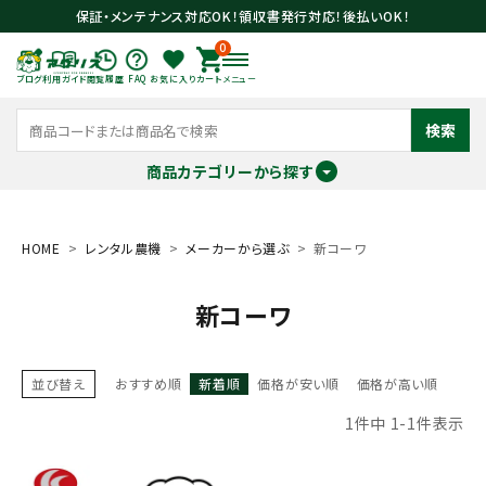
保証・メンテナンス対応OK！領収書発行対応！後払いOK！
0
ブログ
利用ガイド
閲覧履歴
FAQ
お気に入り
カート
メニュー
検索
商品カテゴリーから探す
meeting_room
person
ログイン
会員登録
HOME
レンタル農機
メーカーから選ぶ
新コーワ
新コーワ
search
並び替え
おすすめ順
新着順
価格が安い順
価格が高い順
1
件中
1
-
1
件表示