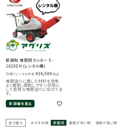
お気に入り一覧
閲覧履歴一覧
農業機械
農業資材
新興和 堆肥用カッター S-
1620EH (レンタル機)
作業用品
¥
16,500
日帰りレンタル料金
税込
堆肥造りに適した材料を効率
補修部品
よく裁断。腐蝕しやすい状態に
して良質な堆肥造りに役立てま
す。
レンタル
詳細を見る
ブログ
並び替え
おすすめ順
新着順
価格が安い順
価格が高い順
利用ガイド
FAQ