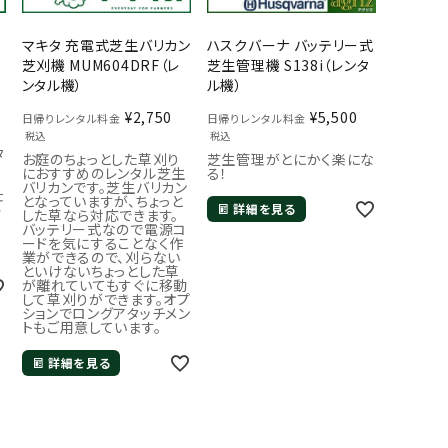
マキタ 充電式芝生バリカン
ハスクバーナ バッテリー式
芝刈機 MUM604DRF（レ
芝生管理機 S138i（レンタ
ンタル機）
ル機）
¥
2,750
¥
5,500
日帰りレンタル料金
日帰りレンタル料金
税込
税込
タ
お庭のちょっとした草刈り
芝生管理がとにかく楽にな
におすすめのレンタル芝生
る！
バリカンです。芝生バリカン
仕
となっていますが、ちょっと
格
詳細を見る
した草なら対応できます。
バッテリー式なので電源コ
ードを気にすることなく作
業ができるので、刈らない
といけないちょっとした草
が離れていてもすぐに移動
して草刈りができます。オプ
ションでロングアタッチメン
トもご用意しています。
詳細を見る