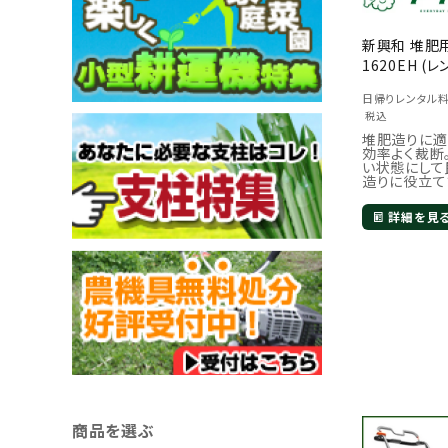
新興和 堆肥用
1620EH (
日帰りレンタル
税込
堆肥造りに適
効率よく裁断
い状態にして
造りに役立て
詳細を見
商品を選ぶ