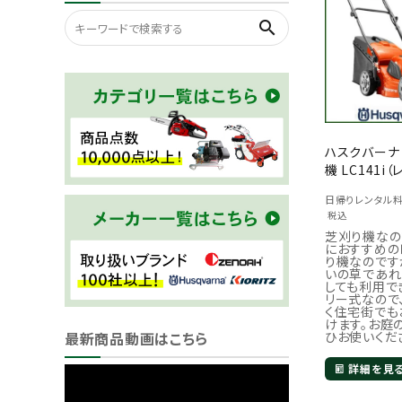
search
ハスクバーナ
機 LC141i
日帰りレンタル
税込
芝刈り機なの
におすすめの
り機なのです
いの草であれ
しても利用で
リー式なので
く住宅街でも
けます。お庭
最新商品動画はこちら
ひお使いくだ
詳細を見