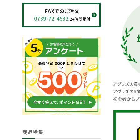
閲覧履歴一覧
FAXでのご注文
0739-72-4532
24時間受付
農業機械
農業資材
作業用品
補修部品
アグリズの農
レンタル
アグリズの宅
初心者からプ
ブログ
利用ガイド
FAQ
商品特集