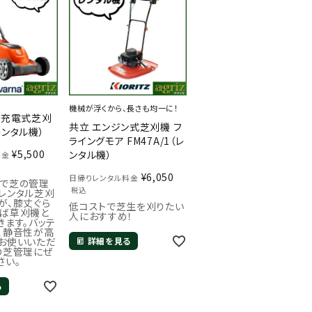
機械が浮くから、長さも均一に！
 充電式芝刈
共立 エンジン式芝刈機 フ
（レンタル機）
ライングモア FM47A/1（レ
¥
5,500
ンタル機）
料金
¥
6,050
日帰りレンタル料金
で芝の管理
税込
レンタル芝刈
が、膝丈ぐら
低コストで芝生を刈りたい
ば草刈機と
人におすすめ！
きます。バッテ
、静音性が高
お使いいただ
詳細を見る
の芝管理にぜ
さい。
る