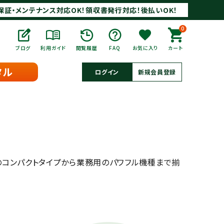
保証・メンテナンス対応OK！領収書発行対応！後払いOK！
0
ブログ
利用ガイド
閲覧履歴
FAQ
お気に入り
カート
タル
ログイン
新規会員登録
コンパクトタイプから業務用のパワフル機種まで揃