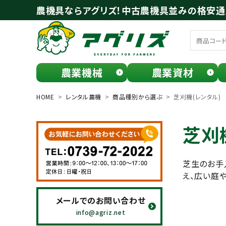
農機具ならアグリズ！中古農機具並みの格安
農業機械
農業資材
meeting_room
person
ログイン
会員登録
HOME
レンタル農機
商品種別から選ぶ
芝刈機(レンタル)
search
芝刈
芝生のお手
え、広い庭
メールでのお問い合わせ
お気に入り一覧
info@agriz.net