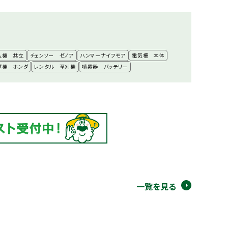
払機 共立
チェンソー ゼノア
ハンマーナイフモア
電気柵 本体
運機 ホンダ
レンタル 草刈機
噴霧器 バッテリー
一覧を見る