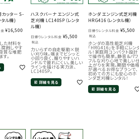
カッター S-
ハスクバーナ エンジン式
ホンダ エンジン式芝刈機
レンタル機)
芝刈機 LC140SP（レンタ
HRG416（レンタル機）
ル機）
¥
16,500
¥
5,500
料金
日帰りレンタル料金
¥
5,500
税込
日帰りレンタル料金
税込
した材料を
ホンダの高性能芝刈機
。腐蝕しやす
「HRG416」を手軽にレン
力いらずの自走駆動×鋭
良質な堆肥
ル！家庭用コンパクト設計
い刈り味。端までビシッと
ます。
で操作も簡単。静音＆パワ
小回り良く、握りやすいハ
フルな刈り心地で美しい
ンドルで疲れにくい。美しい
上がりを実現。期間や価
ラインを描ける実力派、
る
が選べるお得なプランで、
LC140SP。
初めての方にも安心のホ
ンダ芝刈機レンタル！
詳細を見る
詳細を見る