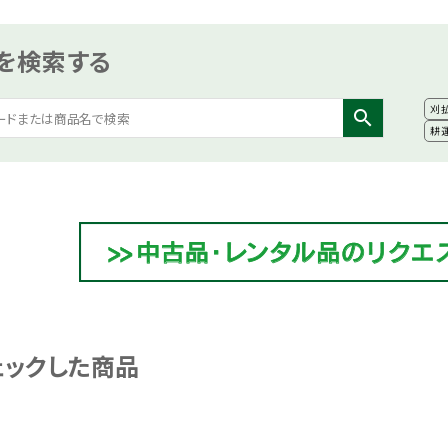
を検索する
刈
search
耕
ェックした商品