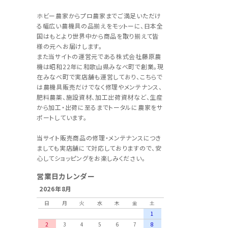
ホビー農家からプロ農家までご満足いただけ
る幅広い農機具の品揃えをモットーに、日本全
国はもとより世界中から商品を取り揃えて皆
様の元へお届けします。
また当サイトの運営元である株式会社藤原農
機は昭和22年に和歌山県みなべ町で創業。現
在みなべ町で実店舗も運営しており、こちらで
は農機具販売だけでなく修理やメンテナンス、
肥料農薬、施設資材、加工出荷資材など、生産
から加工・出荷に至るまでトータルに農家をサ
ポートしています。
当サイト販売商品の修理・メンテナンスにつき
ましても実店舗にて対応しておりますので、安
心してショッピングをお楽しみください。
営業日カレンダー
2026年8月
日
月
火
水
木
金
土
1
2
3
4
5
6
7
8