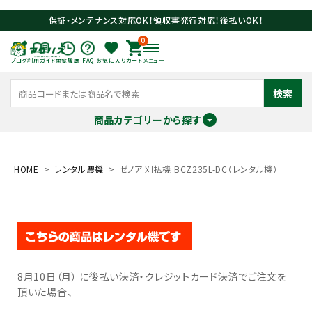
保証・メンテナンス対応OK！領収書発行対応！後払いOK！
0
ブログ
利用ガイド
閲覧履歴
FAQ
お気に入り
カート
メニュー
検索
商品カテゴリーから探す
meeting_room
person
ログイン
会員登録
HOME
レンタル農機
ゼノア 刈払機 BCZ235L-DC（レンタル機）
search
8月10日（月） に後払い決済・クレジットカード決済でご注文を
頂いた場合、