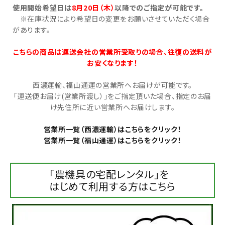
使用開始希望日は
8月20日（木）
以降でのご指定が可能です。
※在庫状況により希望日の変更をお願いさせていただく場合
お気に入り一覧
があります。
閲覧履歴一覧
こちらの商品は運送会社の営業所受取りの場合、往復の送料が
お安くなります！
農業機械
西濃運輸、福山通運の営業所へお届けが可能です。
「運送便お届け(営業所渡し）」をご指定頂いた場合、指定のお届
農業資材
け先住所に近い営業所へお届けします。
作業用品
営業所一覧（西濃運輸）はこちらをクリック！
営業所一覧（福山通運）はこちらをクリック！
補修部品
「農機具の宅配レンタル」を
レンタル
はじめて利用する方はこちら
ブログ