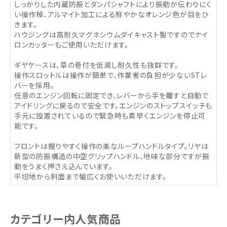
しっかりした内蔵防振とダンパシャフトにより振動が伝わりにく
い操作棹、アルマイト加工による鮮やかなオレンジ色が目をひ
きます。
ハウジングは高耐久マグネシウムダイキャスト製ですのでナイ
ロンカッターもご使用いただけます。
ギヤケースは、草の巻付を低減し耐久性も抜群です。
操作スロットルは操作が簡単で、作業者の負担が少ないSTレ
バーを採用。
任意のエンジン回転に固定でき、レバーから手を離すと自動で
アイドリングに戻るので安全です。エンジンのストップスイッチも
手元に設置されているので緊急時も素早くエンジンを停止可
能です。
フロントは握りやすく操作の楽なループハンドルタイプ。リヤは
新型の防振構造の中空グリップハンドル、地味な部分ですが振
動をうまく押さえ込んでいます。
平坦地から斜面まで幅広くお使いいただけます。
カテゴリー内人気商品