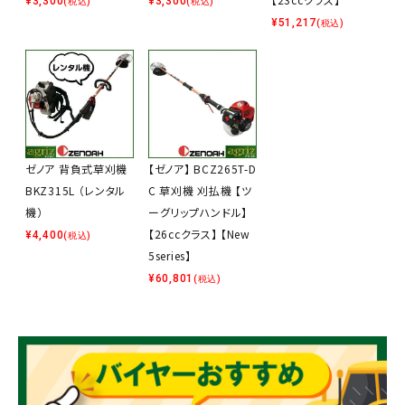
¥
3,300
¥
3,300
(税込)
(税込)
¥
51,217
(税込)
ゼノア 背負式草刈機
【ゼノア】 BCZ265T-D
BKZ315L （レンタル
C 草刈機 刈払機 【ツ
機）
ーグリップハンドル】
【26ccクラス】 【New
¥
4,400
(税込)
5series】
¥
60,801
(税込)