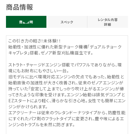
商品情報
レンタル内容
商品説明
スペック
詳細
この引き力の軽さ！未体験！！
始動性・加速性に優れた新型チョーク機構「デュアルチョーク
キャブレタ」搭載、ゼノア新型刈払機誕生です。
ストラト・チャージドエンジン搭載でパワフルでありながら、環
境にもお財布にもやさしい一台。
旧モデルに比べ環境対応エンジンの欠点でもあった、始動性と
始動直後の加速性が大きく改善され、従来のゼノアエンジンが
持っていた｢安定して上までしっかり吹け上がるエンジン｣が帰
ってきたような印象を受けます。エンジン始動は排気デコンプと
EZスタートにより軽く、滑らかな引き心地。女性でも簡単にエン
ジンがかけられます。
エアクリーナーは従来のウレタンドーナツタイプから、防塵性能
にすぐれたパフ剤のフラットタイプに変更され、塵や埃によるエ
ンジンのトラブルを未然に防ぎます。