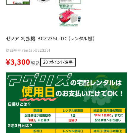
ゼノア 刈払機 BCZ235L-DC（レンタル機）
商品番号
rental-bcz235l
¥
3,300
30
ポイント進呈 ]
税込