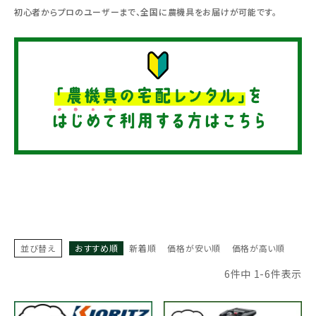
初心者からプロのユーザーまで、全国に農機具をお届けが可能です。
メールでのお問い合わせ
info@agriz.net
FAXでのご注文
0739-72-4532
24時間受付
並び替え
おすすめ順
新着順
価格が安い順
価格が高い順
6
件中
1
-
6
件表示