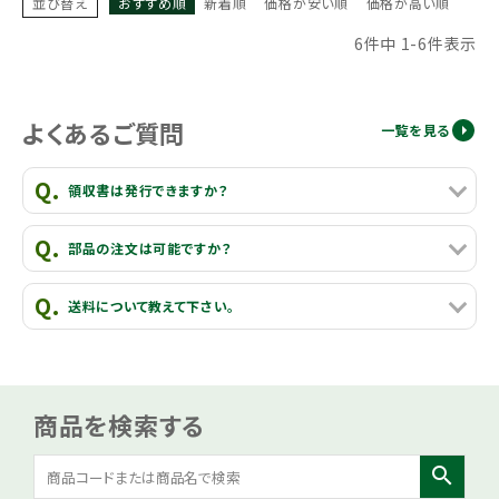
並び替え
おすすめ順
新着順
価格が安い順
価格が高い順
6
件中
1
-
6
件表示
よくあるご質問
一覧を見る
領収書は発行できますか？
部品の注文は可能ですか？
送料について教えて下さい。
商品を検索する
search