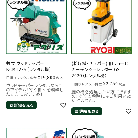
共立 ウッドチッパー
(粉砕機・チッパー) 旧リョービ
KCM123S（レンタル機）
ガーデンシュレッダー GS-
2020（レンタル機）
¥
19,800
日帰りレンタル料金
税込
¥
2,750
日帰りレンタル料金
税込
ウッドチッパーレンタルならこ
のアイテム！竹や樹木を粉砕し
庭の枝を処理したい方におすす
たい方におすすめ！
め！※竹の粉砕にはご利用いた
だけません。
詳細を見る
詳細を見る