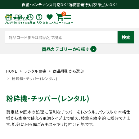
保証・メンテナンス対応OK！領収書発行対応！後払いOK！
0
ブログ
利用ガイド
閲覧履歴
FAQ
お気に入り
カート
メニュー
検索
商品カテゴリーから探す
meeting_room
person
ログイン
会員登録
HOME
レンタル農機
商品種別から選ぶ
粉砕機・チッパー(レンタル)
search
粉砕機・チッパー(レンタル)
剪定枝や庭木の処理に便利なチッパーをレンタル。パワフルな本格仕
様から家庭で使える電源タイプまで揃え、枝葉を効率的に粉砕できま
す。処分に困る庭ごみもスッキリ片付け可能です。