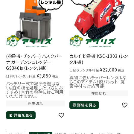
(粉砕機・チッパー) ハスクバー
カルイ 粉砕機 KSC-1303 (レン
ナ ガーデンシュレッダー
タル機)
GS340is（レンタル機）
¥
22,000
日帰りレンタル料金
税込
¥
3,850
日帰りレンタル料金
税込
異物に強いチッパーレンタルな
らこのアイテム！廃パレット・廃
バッテリー式で場所を選ばな
棄枠材も対応可能
い。庭の枝を処理したい方にお
すすめ！※竹の粉砕にはご利用
在庫切れ
いただけません。
在庫切れ
詳細を見る
詳細を見る