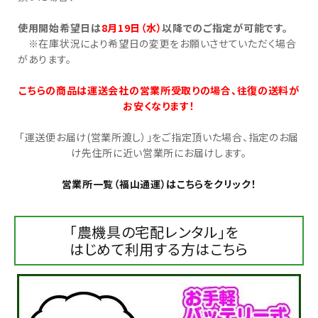
使用開始希望日は
8月19日（水）
以降でのご指定が可能です。
お気に入り一覧
※在庫状況により希望日の変更をお願いさせていただく場合
があります。
閲覧履歴一覧
こちらの商品は運送会社の営業所受取りの場合、往復の送料が
農業機械
お安くなります！
「運送便お届け(営業所渡し）」をご指定頂いた場合、指定のお届
農業資材
け先住所に近い営業所にお届けします。
作業用品
営業所一覧（福山通運）はこちらをクリック！
補修部品
「農機具の宅配レンタル」を
はじめて利用する方はこちら
レンタル
ブログ