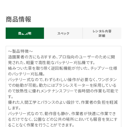
商品情報
レンタル内容
商品説明
スペック
詳細
～製品特徴～
造園業者の方にもおすすめ、プロ指向のユーザーのために開
発された、軽量で高性能なバッテリー刈払機です。
絡みついた草を取り除く逆回転機能が付いた、チップソー仕様
のバッテリー刈払機。
バッテリー式なので、わずらわしい操作が必要なく、ワンボタン
での始動が可能。動力にはブラシレスモーターを採用している
ので放熱性に優れメンテナンスフリーで長時間の作業も可能で
す。
優れた人間工学とバランスのよい設計で、作業者の負担を軽減
します。
バッテリー式なので、動作音も静か、作業者が快適に作業でき
るだけでなく、公園などの公共の場所においても騒音を気にす
ることなく作業を行うことができます。