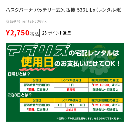
ハスクバーナ バッテリー式刈払機 536LiLx（レンタル機）
商品番号
rental-536lilx
¥
2,750
25
ポイント進呈 ]
税込