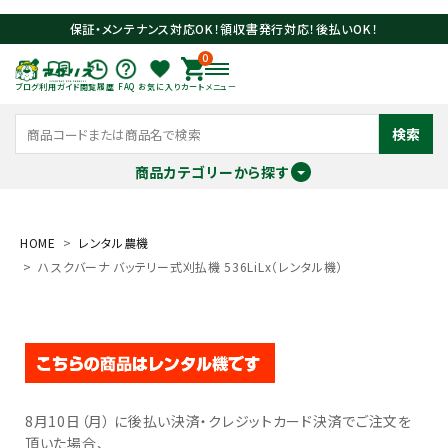
保証・メンテナンス対応OK！領収書発行対応！後払いOK！
0
ブログ
利用ガイド
閲覧履歴
FAQ
お気に入り
カート
メニュー
検索
商品カテゴリーから探す
meeting_room
person
ログイン
会員登録
HOME
レンタル農機
ハスクバーナ バッテリー式刈払機 536LiLx（レンタル機）
search
8月10日（月） に後払い決済・クレジットカード決済でご注文を
頂いた場合、