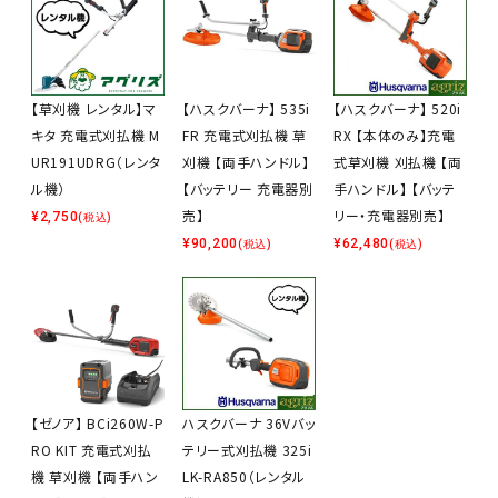
【草刈機 レンタル】マ
【ハスクバーナ】 535i
【ハスクバーナ】 520i
キタ 充電式刈払機 M
FR 充電式刈払機 草
RX 【本体のみ】充電
UR191UDRG（レンタ
刈機 【両手ハンドル】
式草刈機 刈払機 【両
ル機）
【バッテリー 充電器別
手ハンドル】 【バッテ
売】
リー・充電器別売】
¥
2,750
(税込)
¥
90,200
¥
62,480
(税込)
(税込)
【ゼノア】 BCi260W-P
ハスクバーナ 36Vバッ
RO KIT 充電式刈払
テリー式刈払機 325i
機 草刈機 【両手ハン
LK-RA850（レンタル