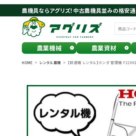
農機具ならアグリズ！中古農機具並みの格安
農業機械
農業資材
meeting_room
person
ログイン
会員登録
HOME
レンタル農機
【耕運機 レンタル】ホンダ 管理機 F220K
search
お気に入り一覧