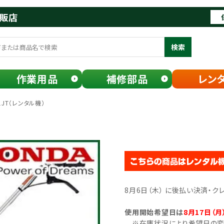
通販店
検索
作業用品
補修部品
レン
1JT（レンタル機）
8月6日（木） に後払い決済・
使用開始希望日は
8月17日（月
※在庫状況により希望日の変更