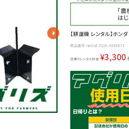
「農
はじ
【耕運機 レンタル】ホンダ 
商品番号
rental-f220-3005872
¥
3,300
日帰りレンタル料金