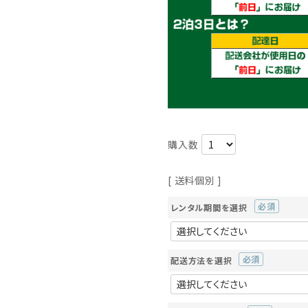
送料個別
レンタル期間を選択
(必
須)
配送方法を選択
(必
須)