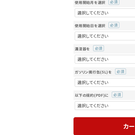
使用開始月を選択
(必
須)
使用開始日を選択
(必
須)
溝浚器を
(必
須)
ガソリン携行缶(5L)を
(必
須)
以下の規約(PDF)に
(必
須)
カー