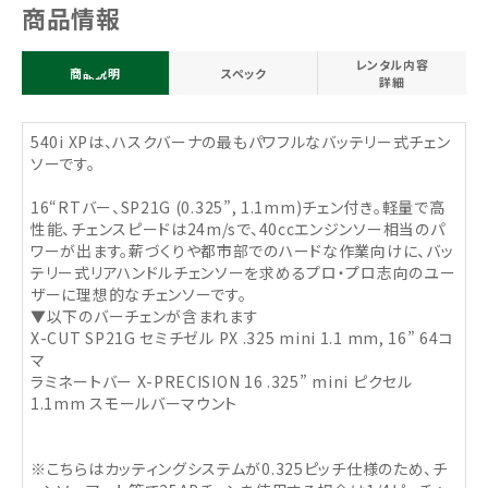
商品情報
レンタル内容
商品説明
スペック
詳細
540i XPは、ハスクバーナの最もパワフルなバッテリー式チェン
ソーです。
16“RTバー、SP21G (0.325”, 1.1mm)チェン付き。軽量で高
性能、チェンスピードは24m/sで、40ccエンジンソー相当のパ
ワーが出ます。薪づくりや都市部でのハードな作業向けに、バッ
テリー式リアハンドルチェンソーを求めるプロ・プロ志向のユー
ザーに理想的なチェンソーです。
▼以下のバーチェンが含まれます
X-CUT SP21G セミチゼル PX .325 mini 1.1 mm, 16” 64コ
マ
ラミネートバー X-PRECISION 16 .325” mini ピクセル
1.1mm スモールバーマウント
※こちらはカッティングシステムが0.325ピッチ仕様のため、チ