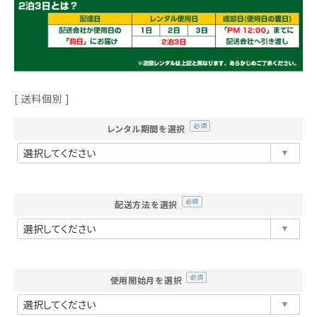
利用ガイド
FAQ
送料個別
レンタル期間を選択
メールでのお問い合わせ
(必
須)
info@agriz.net
FAXでのご注文
配送方法を選択
(必
0739-72-4532
24時間受付
須)
使用開始月を選択
(必
須)