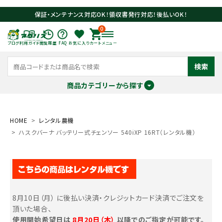
保証・メンテナンス対応OK！領収書発行対応！後払いOK！
0
ブログ
利用ガイド
閲覧履歴
FAQ
お気に入り
カート
メニュー
検索
商品カテゴリーから探す
meeting_room
person
ログイン
会員登録
HOME
レンタル農機
ハスクバーナ バッテリー式チェンソー 540iXP 16RT（レンタル機）
search
8月10日（月） に後払い決済・クレジットカード決済でご注文を
頂いた場合、
使用開始希望日は
8月20日（木）
以降でのご指定が可能です。