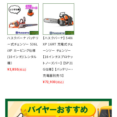
ハスクバーナ バッテリ
【ハスクバーナ】 540i
ー式チェンソー 536L
XP 16RT 充電式チェ
iXP カービング仕様
ーンソー チェンソー
(10インチ)（レンタル
【16インチスプロケッ
機）
トノーズバー】 【SP21
G仕様】 【バッテリー・
¥
3,850
(税込)
充電器別売り】
¥
72,930
(税込)