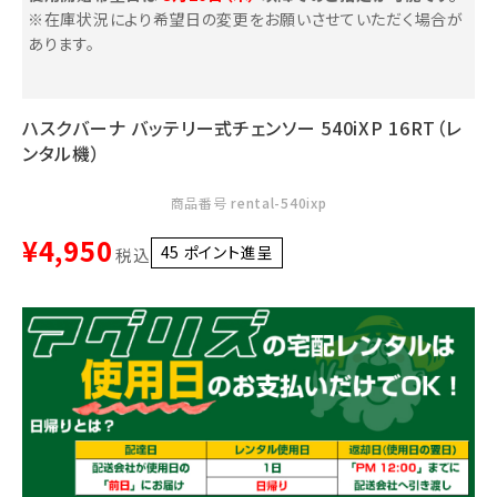
※在庫状況により希望日の変更をお願いさせていただく場合が
あります。
お気に入り一覧
閲覧履歴一覧
ハスクバーナ バッテリー式チェンソー 540iXP 16RT（レ
ンタル機）
農業機械
商品番号
rental-540ixp
農業資材
¥
4,950
45
ポイント進呈 ]
税込
作業用品
補修部品
レンタル
ブログ