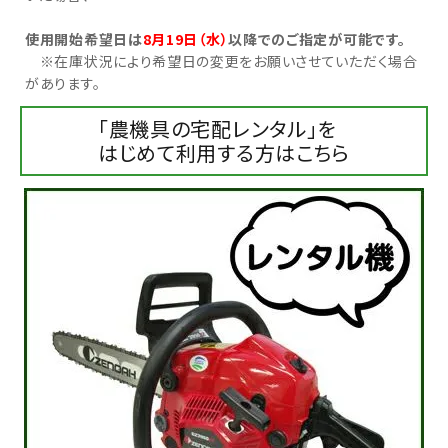
使用開始希望日は
8月19日（水）
以降でのご指定が可能です。
お気に入り一覧
※在庫状況により希望日の変更をお願いさせていただく場合
があります。
閲覧履歴一覧
「農機具の宅配レンタル」を
農業機械
はじめて利用する方はこちら
農業資材
作業用品
補修部品
レンタル
ブログ