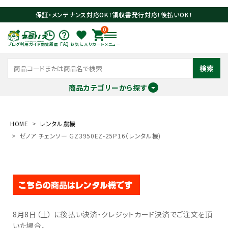
保証・メンテナンス対応OK！領収書発行対応！後払いOK！
0
ブログ
利用ガイド
閲覧履歴
FAQ
お気に入り
カート
メニュー
検索
商品カテゴリーから探す
meeting_room
person
ログイン
会員登録
HOME
レンタル農機
ゼノア チェンソー GZ3950EZ-25P16（レンタル機)
search
8月8日（土） に後払い決済・クレジットカード決済でご注文を頂
いた場合、