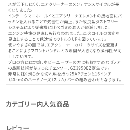
スが低下しにくく、エアクリーナーのメンテナンスサイクルが長
くなりました。
インテークマニホールドとエアクリーナエレメントの接地面にパ
ッキンを入れることで気密性が向上、また改良型ダストフリー
システムにより従来機に比べゴミの混入が軽減しました。
エンジン特性の見直しも行なわれました。点火コイルの設定を
見直しすることで低速域でのトルクUPを図っています。
使いやすさの面では、エアクリーナーカバーのサイズを変更す
ることによりフロントハンドルとの隙間が大きくなり操作性が向
上しています。
プロの方には勿論、ホビーユーザーの方にもおすすめなゼノア
の最新技術が詰まったチェンソー、GZ3950EZ誕生です。
非常に軽く滑らかな切れ味を持つ25APチェンと16インチ
（40cm）のハードノーズ（スリム）バーの組み合わせとなります。
カテゴリー内人気商品
レビュー