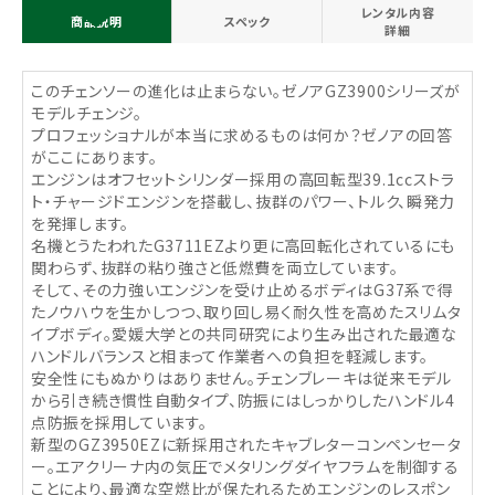
レンタル内容
商品説明
スペック
詳細
このチェンソーの進化は止まらない。ゼノアGZ3900シリーズが
モデルチェンジ。
プロフェッショナルが本当に求めるものは何か？ゼノアの回答
がここにあります。
エンジンはオフセットシリンダー採用の高回転型39.1ccストラ
ト・チャージドエンジンを搭載し、抜群のパワー、トルク、瞬発力
を発揮します。
名機とうたわれたG3711EZより更に高回転化されているにも
関わらず、抜群の粘り強さと低燃費を両立しています。
そして、その力強いエンジンを受け止めるボディはG37系で得
たノウハウを生かしつつ、取り回し易く耐久性を高めたスリムタ
イプボディ。愛媛大学との共同研究により生み出された最適な
ハンドルバランスと相まって作業者への負担を軽減します。
安全性にもぬかりはありません。チェンブレーキは従来モデル
から引き続き慣性自動タイプ、防振にはしっかりしたハンドル4
点防振を採用しています。
新型のGZ3950EZに新採用されたキャブレターコンペンセータ
ー。エアクリーナ内の気圧でメタリングダイヤフラムを制御する
ことにより、最適な空燃比が保たれるためエンジンのレスポン