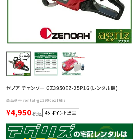
利用ガイド
FAQ
メールでのお問い合わせ
info@agriz.net
ゼノア チェンソー GZ3950EZ-25P16（レンタル機)
FAXでのご注文
0739-72-4532
24時間受付
商品番号
rental-gz3900ez16hs
¥
4,950
45
ポイント進呈 ]
税込