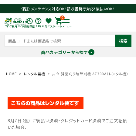
保証・メンテナンス対応OK！領収書発行対応！後払いOK！
0
ブログ
利用ガイド
閲覧履歴
FAQ
お気に入り
カート
メニュー
検索
商品カテゴリーから探す
meeting_room
person
ログイン
会員登録
HOME
レンタル農機
共立 斜面刈り畦草刈機 AZ300A（レンタル機）
search
8月7日（金） に後払い決済・クレジットカード決済でご注文を頂
いた場合、