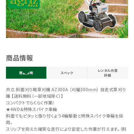
商品情報
レンタル内容
商品説明
スペック
詳細
共立 斜面刈り畦草刈機 AZ300A （刈幅300mm） 自走式草刈り
機 【送料無料（一部地域除く）】
コンパクトでらくらく作業！
★4WD＆特殊スパイク車輪
斜面でもピタッと張り付くよう4輪駆動と特殊スパイク車輪を採
用。
スリップを抑えた確実な走行により安定した作業が行えます。（斜