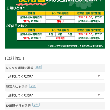
送料個別
レンタル期間を選択
(必
須)
配送方法を選択
(必
須)
使用開始月を選択
(必