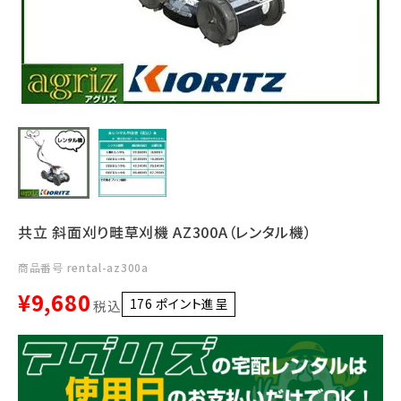
利用ガイド
FAQ
メールでのお問い合わせ
info@agriz.net
共立 斜面刈り畦草刈機 AZ300A（レンタル機）
FAXでのご注文
商品番号
rental-az300a
0739-72-4532
24時間受付
¥
9,680
176
ポイント進呈 ]
税込