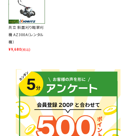
共立 斜面刈り畦草刈
機 AZ300A（レンタル
機）
¥
9,680
(税込)