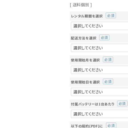
送料個別
レンタル期間を選択
(必
須)
配送方法を選択
(必
須)
使用開始月を選択
(必
須)
使用開始日を選択
(必
須)
付属バッテリーは1台あたり
(必
須)
以下の規約(PDF)に