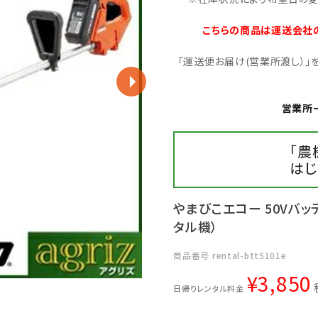
こちらの商品は運送会社
「運送便お届け(営業所渡し）
営業所
「農
はじ
やまびこエコー 50Vバッテ
タル機）
商品番号
rental-btt5101e
¥
3,850
日帰りレンタル料金