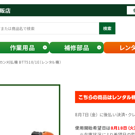
通販店
検索
作業用品
補修部品
レン
ン刈払機 BTT510/1E（レンタル機）
8月7日（金） に後払い決済・
使用開始希望日は
8月18日（火
※在庫状況により希望日の変更