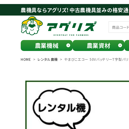
農機具ならアグリズ！中古農機具並みの格安
農業機械
農業資材
meeting_room
person
ログイン
会員登録
HOME
レンタル農機
やまびこエコー 50VバッテリーT字型バリカ
search
お気に入り一覧