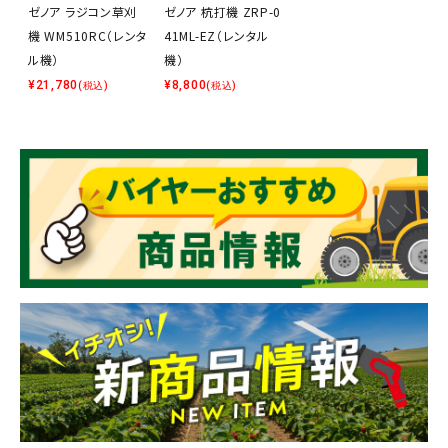
ゼノア ラジコン草刈
ゼノア 杭打機 ZRP-0
機 WM510RC（レンタ
41ML-EZ（レンタル
ル機）
機）
¥
21,780
¥
8,800
(税込)
(税込)