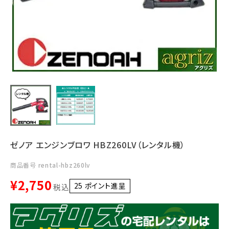
利用ガイド
FAQ
メールでのお問い合わせ
info@agriz.net
ゼノア エンジンブロワ HBZ260LV（レンタル機）
FAXでのご注文
0739-72-4532
24時間受付
商品番号
rental-hbz260lv
¥
2,750
25
ポイント進呈 ]
税込