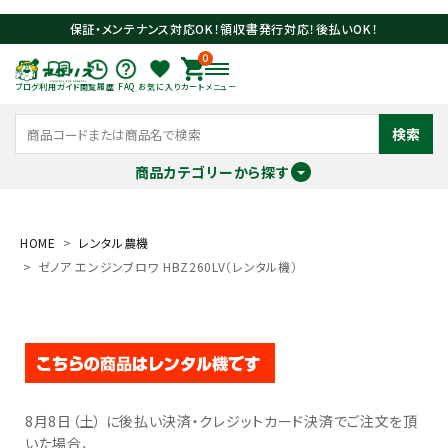
保証・メンテナンス対応OK！領収書発行対応！後払いOK！
0
ブログ
利用ガイド
閲覧履歴
FAQ
お気に入り
カート
メニュー
検索
商品カテゴリーから探す
meeting_room
person
ログイン
会員登録
HOME
レンタル農機
ゼノア エンジンブロワ HBZ260LV（レンタル機）
search
8月8日（土） に後払い決済・クレジットカード決済でご注文を頂
いた場合、