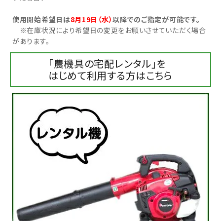
使用開始希望日は
8月19日（水）
以降でのご指定が可能です。
お気に入り一覧
※在庫状況により希望日の変更をお願いさせていただく場合
があります。
閲覧履歴一覧
「農機具の宅配レンタル」を
農業機械
はじめて利用する方はこちら
農業資材
作業用品
補修部品
レンタル
ブログ