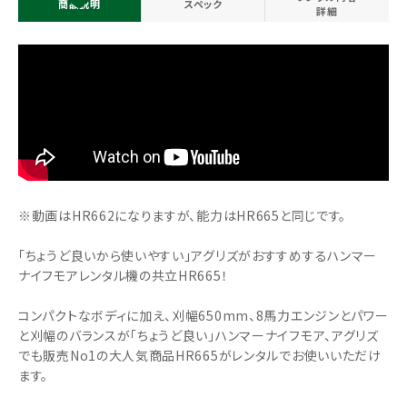
商品説明
スペック
詳細
※動画はHR662になりますが、能力はHR665と同じです。
「ちょうど良いから使いやすい」アグリズがおすすめするハンマー
ナイフモアレンタル機の共立HR665！
コンパクトなボディに加え、刈幅650mm、8馬力エンジンとパワー
と刈幅のバランスが｢ちょうど良い｣ハンマーナイフモア、アグリズ
でも販売No1の大人気商品HR665がレンタルでお使いいただけ
ます。