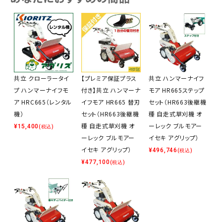
共立 クローラータイ
【プレミア保証プラス
共立 ハンマーナイフ
プ ハンマーナイフモ
付き】共立 ハンマーナ
モア HR665ステップ
ア HRC665（レンタル
イフモア HR665 替刃
セット（HR663後継機
機）
セット（HR663後継機
種 自走式草刈機 オ
種 自走式草刈機 オ
ーレック ブルモアー
¥
15,400
(税込)
ーレック ブルモアー
イセキ アグリップ）
イセキ アグリップ）
¥
496,746
(税込)
¥
477,100
(税込)