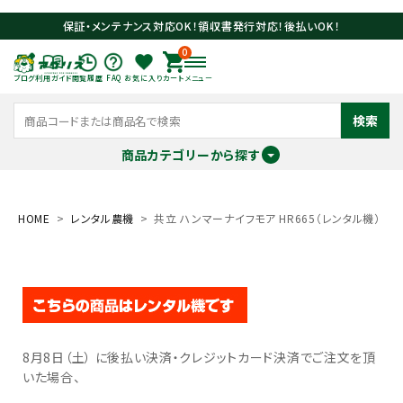
保証・メンテナンス対応OK！領収書発行対応！後払いOK！
0
ブログ
利用ガイド
閲覧履歴
FAQ
お気に入り
カート
メニュー
検索
商品カテゴリーから探す
meeting_room
person
ログイン
会員登録
HOME
レンタル農機
共立 ハンマーナイフモア HR665（レンタル機）
search
8月8日（土） に後払い決済・クレジットカード決済でご注文を頂
いた場合、