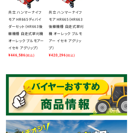
共立 ハンマーナイフ
共立 ハンマーナイフ
モア HR665ディバイ
モア HR665（HR663
ダーセット（HR663後
後継機種 自走式草刈
継機種 自走式草刈機
機 オーレック ブルモ
オーレック ブルモアー
アー イセキ アグリッ
イセキ アグリップ）
プ）
¥
446,586
¥
420,296
(税込)
(税込)