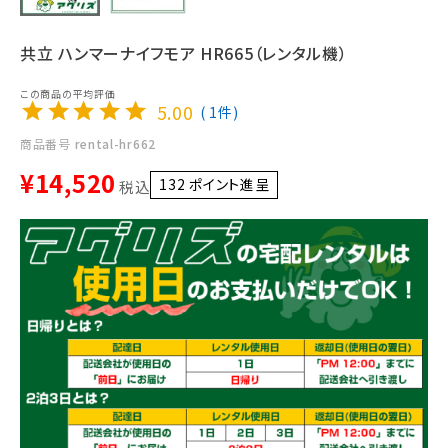
共立 ハンマーナイフモア HR665（レンタル機）
5.00
1
商品番号
rental-hr662
¥
14,520
132
ポイント進呈 ]
税込