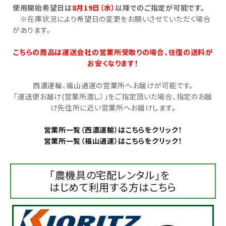
使用開始希望日は
8月19日（水）
以降でのご指定が可能です。
※在庫状況により希望日の変更をお願いさせていただく場合
お気に入り一覧
があります。
閲覧履歴一覧
こちらの商品は運送会社の営業所受取りの場合、往復の送料が
お安くなります！
農業機械
西濃運輸、福山通運の営業所へお届けが可能です。
「運送便お届け(営業所渡し）」をご指定頂いた場合、指定のお届
農業資材
け先住所に近い営業所へお届けします。
作業用品
営業所一覧（西濃運輸）はこちらをクリック！
営業所一覧（福山通運）はこちらをクリック！
補修部品
「農機具の宅配レンタル」を
レンタル
はじめて利用する方はこちら
ブログ