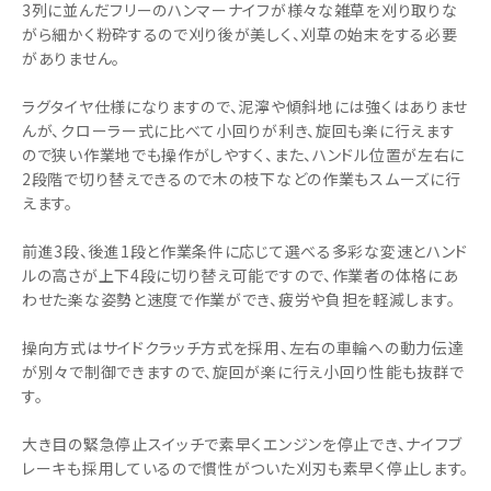
3列に並んだフリーのハンマーナイフが様々な雑草を刈り取りな
がら細かく粉砕するので刈り後が美しく、刈草の始末をする必要
がありません。
ラグタイヤ仕様になりますので、泥濘や傾斜地には強くはありませ
んが、クローラー式に比べて小回りが利き、旋回も楽に行えます
ので狭い作業地でも操作がしやすく、また、ハンドル位置が左右に
2段階で切り替えできるので木の枝下などの作業もスムーズに行
えます。
前進3段、後進1段と作業条件に応じて選べる多彩な変速とハンド
ルの高さが上下4段に切り替え可能ですので、作業者の体格にあ
わせた楽な姿勢と速度で作業ができ、疲労や負担を軽減します。
操向方式はサイドクラッチ方式を採用、左右の車輪への動力伝達
が別々で制御できますので、旋回が楽に行え小回り性能も抜群で
す。
大き目の緊急停止スイッチで素早くエンジンを停止でき、ナイフブ
レーキも採用しているので慣性がついた刈刃も素早く停止します。