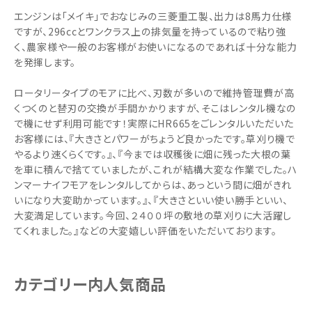
エンジンは「メイキ」でおなじみの三菱重工製、出力は8馬力仕様
ですが、296ccとワンクラス上の排気量を持っているので粘り強
く、農家様や一般のお客様がお使いになるのであれば十分な能力
を発揮します。
ロータリータイプのモアに比べ、刃数が多いので維持管理費が高
くつくのと替刃の交換が手間かかりますが、そこはレンタル機なの
で機にせず利用可能です！実際にHR665をごレンタルいただいた
お客様には、『大きさとパワーがちょうど良かったです。草刈り機で
やるより速くらくです。』、『今までは収穫後に畑に残った大根の葉
を車に積んで捨てていましたが、これが結構大変な作業でした。ハ
ンマーナイフモアをレンタルしてからは、あっという間に畑がきれ
いになり大変助かっています。』、『大きさといい使い勝手といい、
大変満足しています。今回、２４００坪の敷地の草刈りに大活躍し
てくれました。』などの大変嬉しい評価をいただいております。
カテゴリー内人気商品