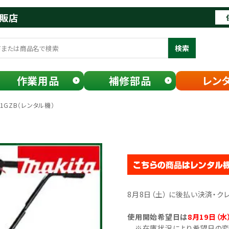
通販店
検索
作業用品
補修部品
レン
1GZB（レンタル機）
8月8日（土） に後払い決済・
使用開始希望日は
8月19日（水
※在庫状況により希望日の変更