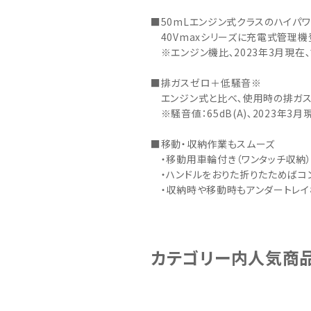
■50mLエンジン式クラスのハイパ
40Vmaxシリーズに充電式管理機
※エンジン機比､2023年3月現在
■排ガスゼロ＋低騒音※
エンジン式と比べ､使用時の排ガス
※騒音値：65dB(A)､2023年3
■移動・収納作業もスムーズ
・移動用車輪付き（ワンタッチ収納）
・ハンドルをおりた折りたためばコン
・収納時や移動時もアンダートレイ
カテゴリー内人気商