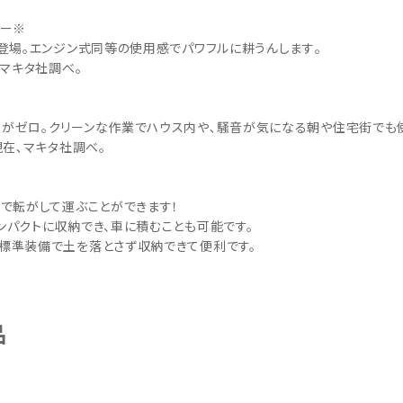
ワー※
登場｡エンジン式同等の使用感でパワフルに耕うんします｡
､マキタ社調べ｡
がゼロ｡クリーンな作業でハウス内や､騒音が気になる朝や住宅街でも
月現在､マキタ社調べ｡
で転がして運ぶことができます！
パクトに収納でき、車に積むことも可能です。
標準装備で土を落とさず収納できて便利です。
品