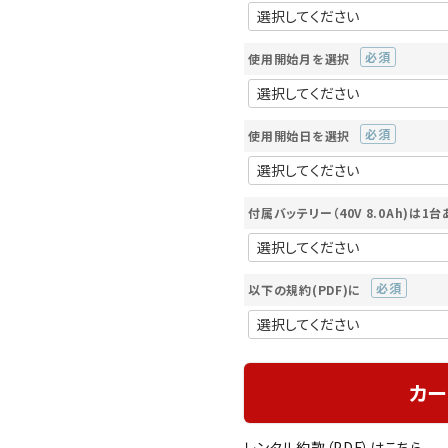
(必
須)
使用開始月を選択
(必
須)
使用開始日を選択
(必
須)
付属バッテリー（40V 8.0Ah)は1台
以下の規約(PDF)に
(必
須)
カー
レンタル約款（PDF）はこちら