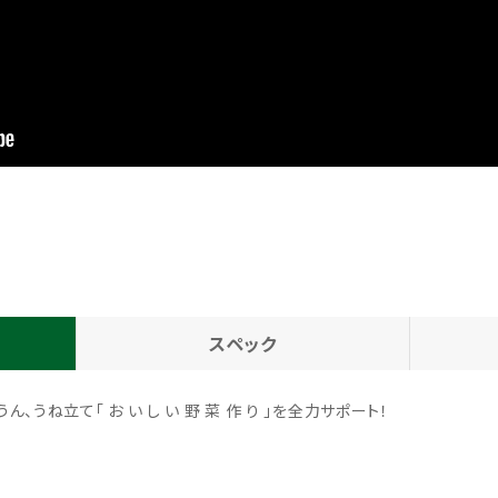
スペック
うね立て「 お い し い 野 菜 作 り 」を全力サポート！