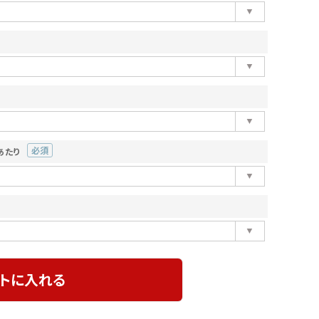
あたり
(必
須)
トに入れる