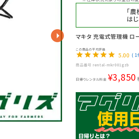
「農
はじ
マキタ 充電式管理機 ロー
5.00
1
商品番号
rental-mkr001gzb
¥
3,850
日帰りレンタル料金