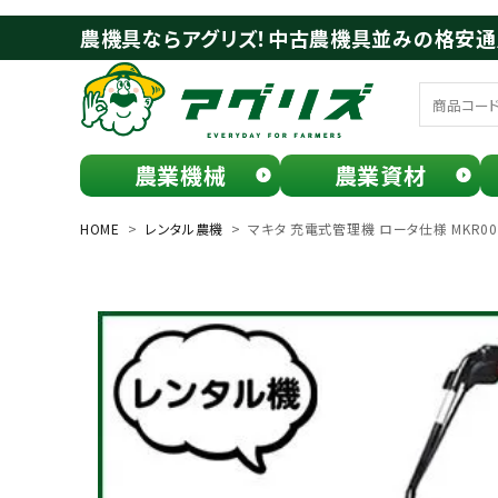
農機具ならアグリズ！中古農機具並みの格安
農業機械
農業資材
meeting_room
person
ログイン
会員登録
HOME
レンタル農機
マキタ 充電式管理機 ロータ仕様 MKR00
search
お気に入り一覧