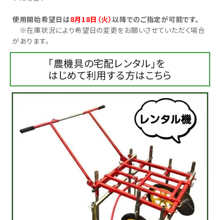
使用開始希望日は
8月18日（火）
以降でのご指定が可能です。
お気に入り一覧
※在庫状況により希望日の変更をお願いさせていただく場合
があります。
閲覧履歴一覧
「農機具の宅配レンタル」を
農業機械
はじめて利用する方はこちら
農業資材
作業用品
補修部品
レンタル
ブログ