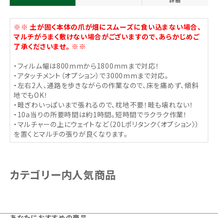
詳細
※※ 土が固く本体の爪が畑にスムーズに食い込まない場合、
マルチがうまく敷けない場合がございますので、あらかじめご
了承くださいませ。 ※※
・フィルム幅は800mmから1800mmまで対応！
・アタッチメント（オプション）で3000mmまで対応。
・左右2人、通路を歩きながらの作業なので、床を痛めず、傾斜
地でもOK！
・畦ぎわいっぱいまで張れるので、枕地不要！畦も壊れない！
・10a当りの所要時間は約1時間。短時間でラクラク作業！
・マルチャーの上にウェイトなど（20Lポリタンク〈オプション〉）
を置くとマルチの張りが良くなります。
カテゴリー内人気商品
あなたにおすすめの商品