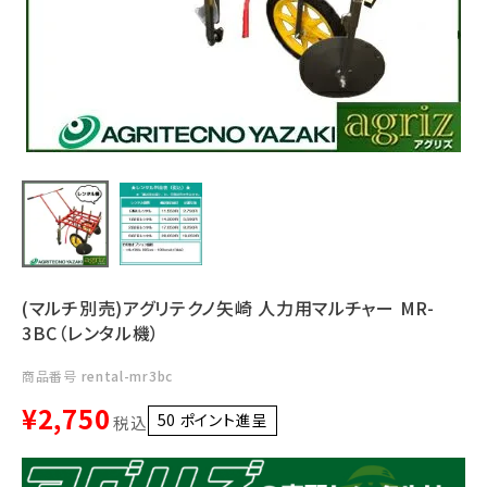
利用ガイド
FAQ
メールでのお問い合わせ
info@agriz.net
(マルチ別売)アグリテクノ矢崎 人力用マルチャー MR-
FAXでのご注文
3BC（レンタル機）
0739-72-4532
24時間受付
商品番号
rental-mr3bc
¥
2,750
50
ポイント進呈 ]
税込