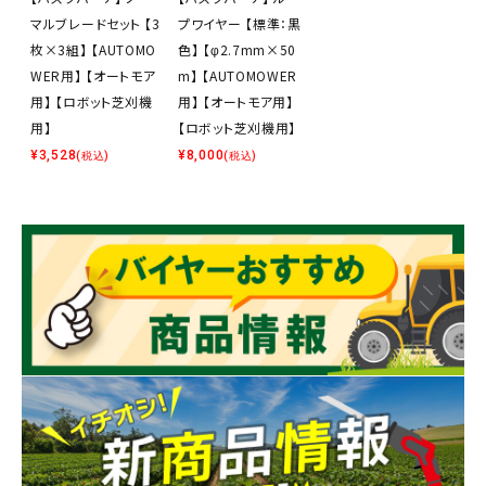
マルブレードセット 【3
プワイヤー 【標準：黒
枚×3組】 【AUTOMO
色】 【φ2.7mm×50
WER用】 【オートモア
m】 【AUTOMOWER
用】 【ロボット芝刈機
用】 【オートモア用】
用】
【ロボット芝刈機用】
¥
3,528
¥
8,000
(税込)
(税込)