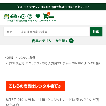
保証・メンテナンス対応OK！領収書発行対応！後払いOK！
0
ブログ
利用ガイド
閲覧履歴
FAQ
お気に入り
カート
メニュー
検索
商品カテゴリーから探す
meeting_room
person
ログイン
会員登録
HOME
レンタル農機
(マルチ別売)アグリテクノ矢崎 人力用マルチャー MR-3BC（レンタル機）
search
8月7日（金） に後払い決済・クレジットカード決済でご注文を頂
いた場合、