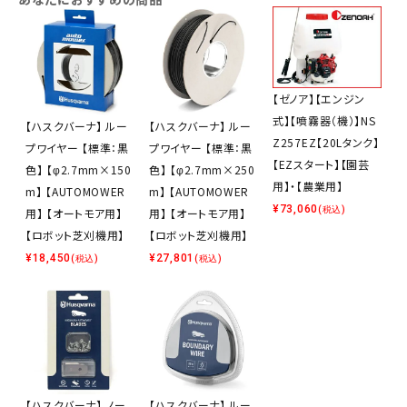
【ゼノア】【エンジン
式】【噴霧器（機）】NS
【ハスクバーナ】 ルー
【ハスクバーナ】 ルー
Z257EZ【20Lタンク】
プワイヤー 【標準：黒
プワイヤー 【標準：黒
【EZスタート】【園芸
色】 【φ2.7mm×150
色】 【φ2.7mm×250
用】・【農業用】
m】 【AUTOMOWER
m】 【AUTOMOWER
¥
73,060
(税込)
用】 【オートモア用】
用】 【オートモア用】
【ロボット芝刈機用】
【ロボット芝刈機用】
¥
18,450
¥
27,801
(税込)
(税込)
【ハスクバーナ】 ノー
【ハスクバーナ】 ルー