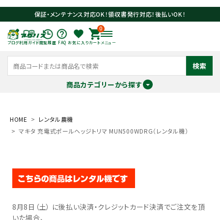
保証・メンテナンス対応OK！領収書発行対応！後払いOK！
0
ブログ
利用ガイド
閲覧履歴
FAQ
お気に入り
カート
メニュー
検索
商品カテゴリーから探す
meeting_room
person
ログイン
会員登録
HOME
レンタル農機
マキタ 充電式ポールヘッジトリマ MUN500WDRG（レンタル機）
search
8月8日（土） に後払い決済・クレジットカード決済でご注文を頂
いた場合、