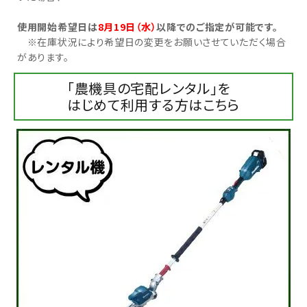
使用開始希望日は
8月19日（水）
以降でのご指定が可能です。
お気に入り一覧
※在庫状況により希望日の変更をお願いさせていただく場合
があります。
閲覧履歴一覧
「農機具の宅配レンタル」を
農業機械
はじめて利用する方はこちら
農業資材
作業用品
補修部品
レンタル
ブログ