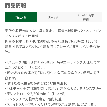
商品情報
レンタル内容
商品説明
スペック
詳細
高所や奥行きのある生垣の剪定に、軽量・低騒音・パワフルでエン
ジン式を超える使用感。
折畳み収納可能（MUN500WDのみ）、運搬、保管時には180°折
畳み可能でコンパクト。折畳み時にブレードが駆動しない安心設
計。
・「スムーズ切断」偏角拝み刃形状。特殊コーティング刃仕様でヤ
ニがつきにくく、サビにくい。
・鋭い切れ味の拝み刃形状。刃付け角度の鋭角化と、精密な刃先
合わせ。
・優れた導入性&枝が逃げにくい偏角形状
・「BLモータ＋定回転制御」、高出力・高耐久＆メンテナンスフリー
・高速ストローク2,200min-1 （往復/分）
・ワンタッチで刃物の角度を6段階調整
・スライドスリーブを引くだけで刃物の角度調整、固定が可能。