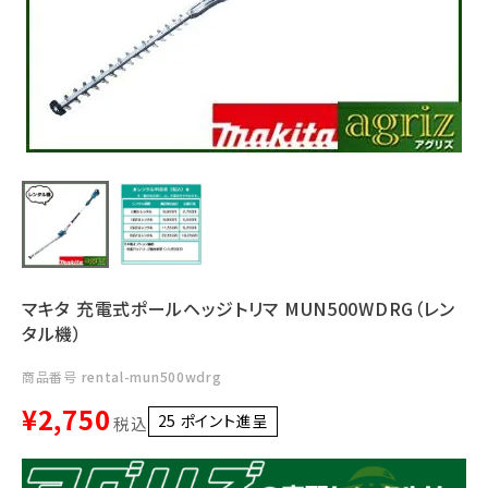
利用ガイド
FAQ
メールでのお問い合わせ
info@agriz.net
マキタ 充電式ポールヘッジトリマ MUN500WDRG（レン
FAXでのご注文
タル機）
0739-72-4532
24時間受付
商品番号
rental-mun500wdrg
¥
2,750
25
ポイント進呈 ]
税込