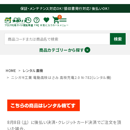
保証・メンテナンス対応OK！領収書発行対応！後払いOK！
0
ブログ
利用ガイド
閲覧履歴
FAQ
お気に入り
カート
メニュー
検索
商品カテゴリーから探す
meeting_room
person
ログイン
会員登録
HOME
レンタル農機
ニシガキ工業 電動高枝はさみ 高枝充電2.0 N-782(レンタル機)
search
8月8日（土） に後払い決済・クレジットカード決済でご注文を頂
いた場合、