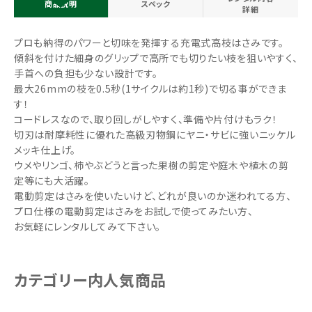
商品説明
スペック
詳細
プロも納得のパワーと切味を発揮する充電式高枝はさみです。
傾斜を付けた細身のグリップで高所でも切りたい枝を狙いやすく、
手首への負担も少ない設計です。
最大26mmの枝を0.5秒(1サイクルは約1秒)で切る事ができま
す！
コードレスなので、取り回しがしやすく、準備や片付けもラク！
切刃は耐摩耗性に優れた高級刃物鋼にヤニ・サビに強いニッケル
メッキ仕上げ。
ウメやリンゴ、柿やぶどうと言った果樹の剪定や庭木や植木の剪
定等にも大活躍。
電動剪定はさみを使いたいけど、どれが良いのか迷われてる方、
プロ仕様の電動剪定はさみをお試しで使ってみたい方、
お気軽にレンタルしてみて下さい。
カテゴリー内人気商品