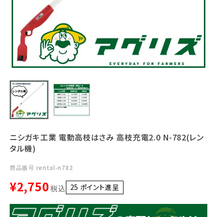
利用ガイド
FAQ
メールでのお問い合わせ
info@agriz.net
ニシガキ工業 電動高枝はさみ 高枝充電2.0 N-782(レン
FAXでのご注文
タル機)
0739-72-4532
24時間受付
商品番号
rental-n782
¥
2,750
25
ポイント進呈 ]
税込