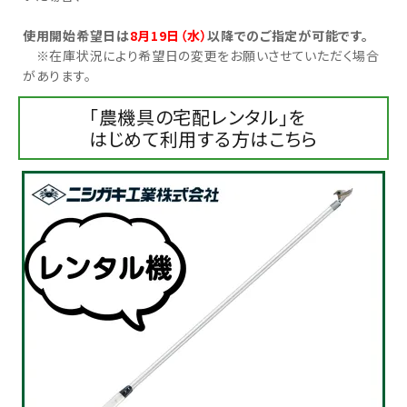
使用開始希望日は
8月19日（水）
以降でのご指定が可能です。
お気に入り一覧
※在庫状況により希望日の変更をお願いさせていただく場合
があります。
閲覧履歴一覧
「農機具の宅配レンタル」を
農業機械
はじめて利用する方はこちら
農業資材
作業用品
補修部品
レンタル
ブログ