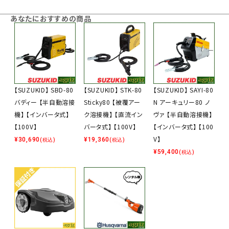
あなたにおすすめの商品
【SUZUKID】 SBD-80
【SUZUKID】 STK-80
【SUZUKID】 SAYI-80
バディー 【半自動溶接
Sticky80 【被覆アー
N アーキュリー80 ノ
機】 【インバータ式】
ク溶接機】 【直流イン
ヴァ 【半自動溶接機】
【100V】
バータ式】 【100V】
【インバータ式】 【100
V】
¥
30,690
¥
19,360
(税込)
(税込)
¥
59,400
(税込)