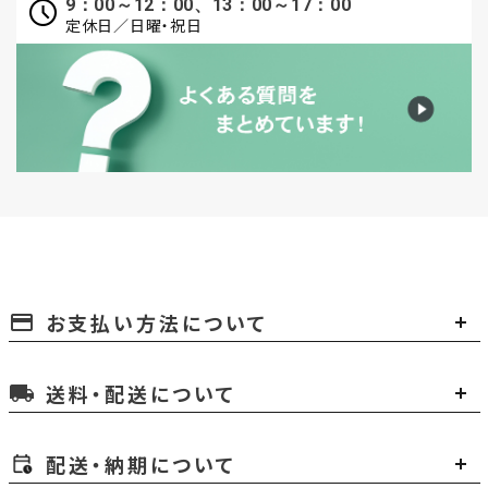
9：00～12：00、13：00～17：00
定休日／日曜・祝日
お支払い方法について
payment
送料・配送について
local_shipping
配送・納期について