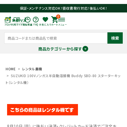
保証・メンテナンス対応OK！領収書発行対応！後払いOK！
0
ブログ
利用ガイド
閲覧履歴
FAQ
お気に入り
カート
メニュー
検索
商品カテゴリーから探す
meeting_room
person
ログイン
会員登録
HOME
レンタル農機
SUZUKID 100Vノンガス半自動溶接機 Buddy SBD-80 スターターキッ
ト（レンタル機）
search
8月10日（月） に後払い決済・クレジットカード決済でご注文を