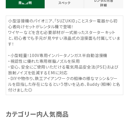
レンタル内容
商品説明
スペック
詳細
小型溶接機のパイオニア、「SUZUKID」ことスター電器から初
心者向けセットがレンタル機で登場！
ワイヤーなどを含む必要部材が一式揃ったスターターキット
と、初心者でも手元が見やすい液晶式の溶接面も付属していま
す！
・小型軽量！100V専用インバータノンガス半自動溶接機
・視認性に優れた専用樹脂ノズルを採用
・安心、安全にご使用いただける電気用品安全法(PSE)および
放射ノイズを低減するEMIに対応
・DIYや物作り、鉄工アイアンワークの相棒の様なマシン＆ツー
ルを目指した存在になるという想いを込め、Buddy（相棒）と名
付けました◎
カテゴリー内人気商品