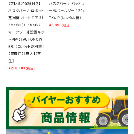
【プレミア保証付き】
ハスクバーナ バッテリ
ハスクバーナ ロボット
ー式ポールソー 120i
芝刈機 オートモア 31
TK4-P（レンタル機）
5MarkII(315Mark2
¥
3,850
(税込)
マークツー)【設置キッ
ト別売】【AUTOMOW
ER】【ロボット芝刈機】
【家庭用】【無人】【芝
生】
¥
210,101
(税込)