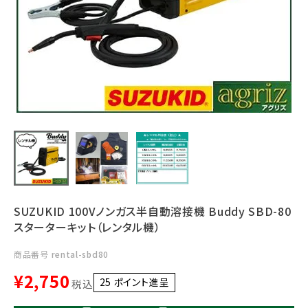
利用ガイド
FAQ
メールでのお問い合わせ
info@agriz.net
FAXでのご注文
SUZUKID 100Vノンガス半自動溶接機 Buddy SBD-80
0739-72-4532
24時間受付
スターターキット（レンタル機）
商品番号
rental-sbd80
¥
2,750
25
ポイント進呈 ]
税込