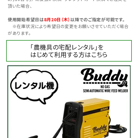
頂いた場合、
お気に入り一覧
使用開始希望日は
8月20日（木）
以降でのご指定が可能です。
※在庫状況により希望日の変更をお願いさせていただく場合
閲覧履歴一覧
があります。
農業機械
「農機具の宅配レンタル」を
はじめて利用する方はこちら
農業資材
作業用品
補修部品
レンタル
ブログ