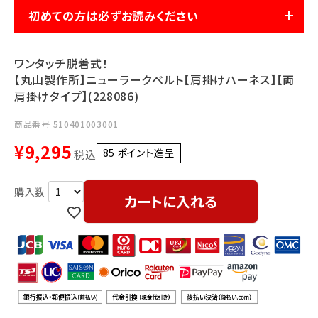
利用ガイド
FAQ
初めての方は必ずお読みください
ワンタッチ脱着式！
【丸山製作所】ニューラークベルト【肩掛けハーネス】【両
肩掛けタイプ】(228086)
商品番号
510401003001
メールでのお問い合わせ
¥
9,295
85
ポイント進呈 ]
税込
info@agriz.net
カートに入れる
FAXでのご注文
0739-72-4532
24時間受付