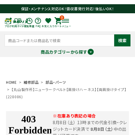
保証・メンテナンス対応OK！領収書発行対応！後払いOK！
0
ブログ
利用ガイド
閲覧履歴
FAQ
お気に入り
カート
メニュー
検索
商品カテゴリーから探す
meeting_room
person
ログイン
会員登録
HOME
補修部品
部品・パーツ
【丸山製作所】ニューラークベルト【肩掛けハーネス】【両肩掛けタイプ】
search
(228086)
※在庫あり表記の場合
8月8日（土） 13時までの代金引換・クレ
ジットカード決済で
8月8日（土）
中の出