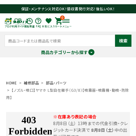
保証・メンテナンス対応OK！領収書発行対応！後払いOK！
0
ブログ
利用ガイド
閲覧履歴
FAQ
お気に入り
カート
メニュー
検索
商品カテゴリーから探す
meeting_room
person
ログイン
会員登録
HOME
補修部品
部品・パーツ
【ノズル・噴口】ヤマホ L型自在継手（G3/8）【噴霧器・噴霧機・動噴・防除
search
用】
※在庫あり表記の場合
8月8日（土） 13時までの代金引換・クレ
ジットカード決済で
8月8日（土）
中の出