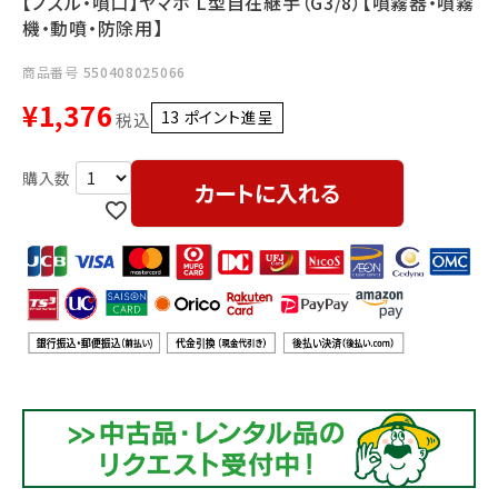
【ノズル・噴口】ヤマホ L型自在継手（G3/8）【噴霧器・噴霧
利用ガイド
FAQ
機・動噴・防除用】
商品番号
550408025066
¥
1,376
13
ポイント進呈 ]
税込
カートに入れる
メールでのお問い合わせ
info@agriz.net
FAXでのご注文
0739-72-4532
24時間受付