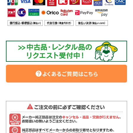
利用ガイド
FAQ
メールでのお問い合わせ
info@agriz.net
よくあるご質問はこちら
help
FAXでのご注文
0739-72-4532
24時間受付