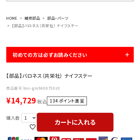
お気に入り一覧
HOME
補修部品
部品・パーツ
【部品】バロネス（共栄社） ナイフステー
閲覧履歴一覧
農業機械
初めての方は必ずお読みください
農業資材
【部品】バロネス（共栄社） ナイフステー
作業用品
商品番号
bns-gm9600750z0
補修部品
¥
14,729
134
ポイント進呈 ]
税込
レンタル
カートに入れる
ブログ