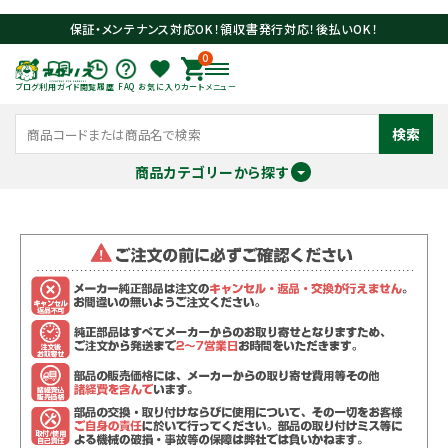
保証・メンテナンス対応OK！領収書発行対応！後払いOK！
0
ブログ
利用ガイド
閲覧履歴
FAQ
お気に入り
カート
メニュー
検索
商品カテゴリーから探す
meeting_room
person
ログイン
会員登録
search