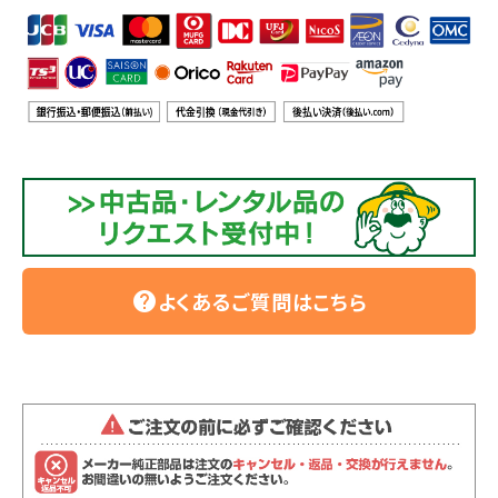
利用ガイド
FAQ
メールでのお問い合わせ
info@agriz.net
よくあるご質問はこちら
help
FAXでのご注文
0739-72-4532
24時間受付