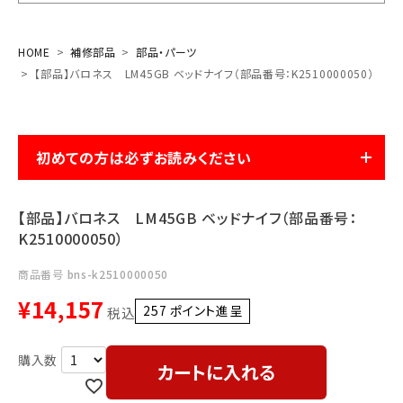
お気に入り一覧
HOME
補修部品
部品・パーツ
【部品】バロネス LM45GB ベッドナイフ（部品番号：K2510000050）
閲覧履歴一覧
農業機械
初めての方は必ずお読みください
農業資材
【部品】バロネス LM45GB ベッドナイフ（部品番号：
作業用品
K2510000050）
補修部品
商品番号
bns-k2510000050
¥
14,157
257
ポイント進呈 ]
税込
レンタル
ブログ
カートに入れる