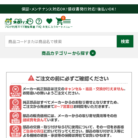
保証・メンテナンス対応OK！領収書発行対応！後払いOK！
0
ブログ
利用ガイド
閲覧履歴
FAQ
お気に入り
カート
メニュー
検索
商品カテゴリーから探す
meeting_room
person
ログイン
会員登録
search