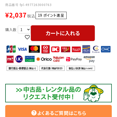
利用ガイド
FAQ
商品番号
fpl-4977263000763
¥
2,037
19
ポイント進呈 ]
税込
カートに入れる
メールでのお問い合わせ
info@agriz.net
FAXでのご注文
0739-72-4532
24時間受付
よくあるご質問はこちら
help