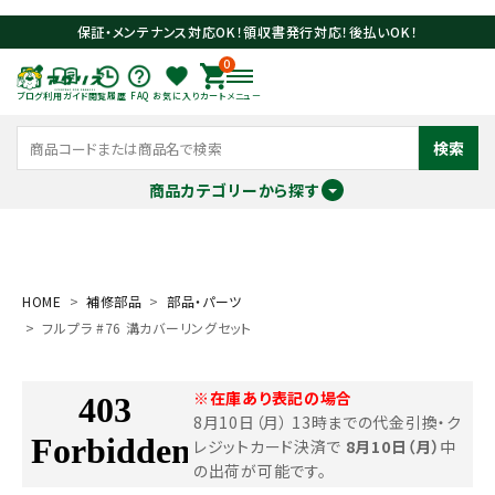
保証・メンテナンス対応OK！領収書発行対応！後払いOK！
0
ブログ
利用ガイド
閲覧履歴
FAQ
お気に入り
カート
メニュー
検索
商品カテゴリーから探す
meeting_room
person
ログイン
会員登録
HOME
補修部品
部品・パーツ
フルプラ #76 溝カバーリングセット
search
※在庫あり表記の場合
8月10日（月） 13時までの代金引換・ク
レジットカード決済で
8月10日（月）
中
の出荷が可能です。