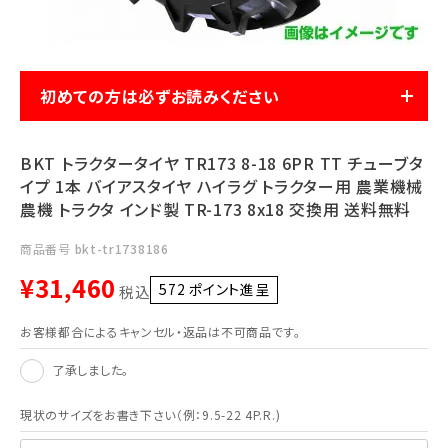
利用ガイド
FAQ
初めての方は必ずお読みください
BKT トラクタータイヤ TR173 8-18 6PR TT チューブタ
イプ 1本 バイアスタイヤ ハイラグ トラクター用 農業機械
メールでのお問い合わせ
農機 トラクタ インド製 TR-173 8x18 交換用 送料無料
info@agriz.net
商品番号
bkt-tr1738186
¥
31,460
FAXでのご注文
572
ポイント進呈 ]
税込
0739-72-4532
24時間受付
お客様都合によるキャンセル・返品は不可商品です。
了承しました。
現状のサイズをお書き下さい（例：9.5-22 4P.R.)