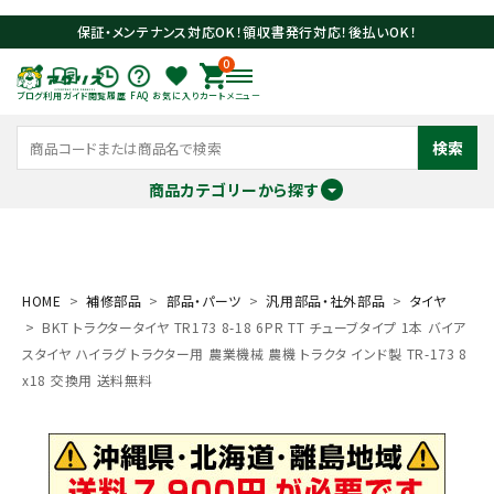
保証・メンテナンス対応OK！領収書発行対応！後払いOK！
0
ブログ
利用ガイド
閲覧履歴
FAQ
お気に入り
カート
メニュー
検索
商品カテゴリーから探す
meeting_room
person
ログイン
会員登録
HOME
補修部品
部品・パーツ
汎用部品・社外部品
タイヤ
BKT トラクタータイヤ TR173 8-18 6PR TT チューブタイプ 1本 バイア
search
スタイヤ ハイラグ トラクター用 農業機械 農機 トラクタ インド製 TR-173 8
x18 交換用 送料無料