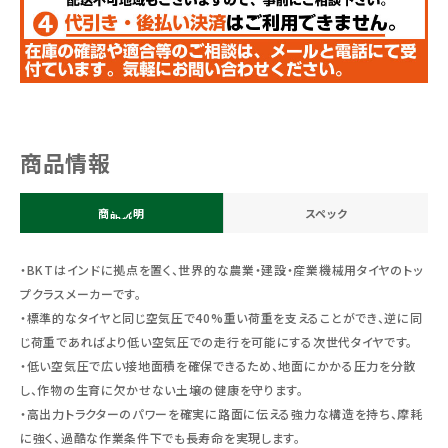
商品情報
商品説明
スペック
・BKTはインドに拠点を置く、世界的な農業・建設・産業機械用タイヤのトッ
プクラスメーカーです。
・標準的なタイヤと同じ空気圧で40%重い荷重を支えることができ、逆に同
じ荷重であればより低い空気圧での走行を可能にする次世代タイヤです。
・低い空気圧で広い接地面積を確保できるため、地面にかかる圧力を分散
し、作物の生育に欠かせない土壌の健康を守ります。
・高出力トラクターのパワーを確実に路面に伝える強力な構造を持ち、摩耗
に強く、過酷な作業条件下でも長寿命を実現します。