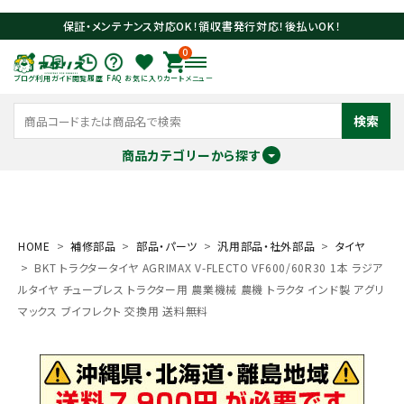
保証・メンテナンス対応OK！領収書発行対応！後払いOK！
0
ブログ
利用ガイド
閲覧履歴
FAQ
お気に入り
カート
メニュー
検索
商品カテゴリーから探す
meeting_room
person
ログイン
会員登録
HOME
補修部品
部品・パーツ
汎用部品・社外部品
タイヤ
BKT トラクタータイヤ AGRIMAX V-FLECTO VF600/60R30 1本 ラジア
search
ルタイヤ チューブレス トラクター用 農業機械 農機 トラクタ インド製 アグリ
マックス ブイフレクト 交換用 送料無料