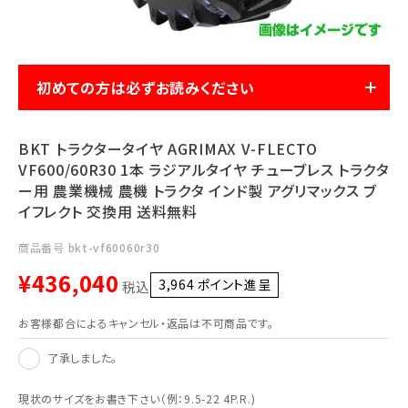
利用ガイド
FAQ
初めての方は必ずお読みください
BKT トラクタータイヤ AGRIMAX V-FLECTO
VF600/60R30 1本 ラジアルタイヤ チューブレス トラクタ
メールでのお問い合わせ
ー用 農業機械 農機 トラクタ インド製 アグリマックス ブ
info@agriz.net
イフレクト 交換用 送料無料
商品番号
bkt-vf60060r30
FAXでのご注文
¥
436,040
0739-72-4532
3,964
ポイント進呈 ]
24時間受付
税込
お客様都合によるキャンセル・返品は不可商品です。
了承しました。
現状のサイズをお書き下さい（例：9.5-22 4P.R.)