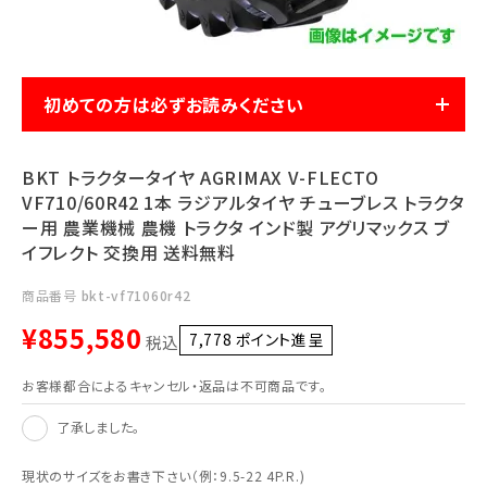
利用ガイド
FAQ
初めての方は必ずお読みください
BKT トラクタータイヤ AGRIMAX V-FLECTO
VF710/60R42 1本 ラジアルタイヤ チューブレス トラクタ
メールでのお問い合わせ
ー用 農業機械 農機 トラクタ インド製 アグリマックス ブ
info@agriz.net
イフレクト 交換用 送料無料
商品番号
bkt-vf71060r42
FAXでのご注文
¥
855,580
0739-72-4532
7,778
ポイント進呈 ]
24時間受付
税込
お客様都合によるキャンセル・返品は不可商品です。
了承しました。
現状のサイズをお書き下さい（例：9.5-22 4P.R.)