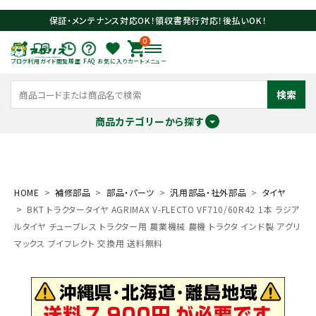
保証・メンテナンス対応OK！領収書発行対応！後払いOK！
0
ブログ
利用ガイド
閲覧履歴
FAQ
お気に入り
カート
メニュー
検索
商品カテゴリーから探す
meeting_room
person
ログイン
会員登録
HOME
補修部品
部品・パーツ
汎用部品・社外部品
タイヤ
BKT トラクタータイヤ AGRIMAX V-FLECTO VF710/60R42 1本 ラジア
search
ルタイヤ チューブレス トラクター用 農業機械 農機 トラクタ インド製 アグリ
マックス ブイフレクト 交換用 送料無料