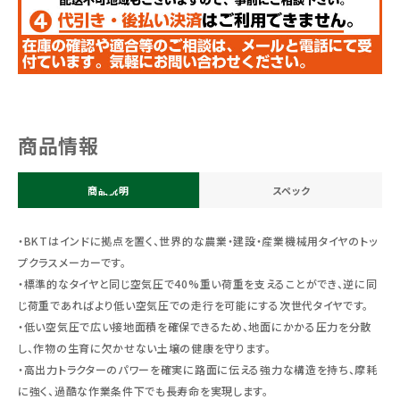
商品情報
商品説明
スペック
・BKTはインドに拠点を置く、世界的な農業・建設・産業機械用タイヤのトッ
プクラスメーカーです。
・標準的なタイヤと同じ空気圧で40%重い荷重を支えることができ、逆に同
じ荷重であればより低い空気圧での走行を可能にする次世代タイヤです。
・低い空気圧で広い接地面積を確保できるため、地面にかかる圧力を分散
し、作物の生育に欠かせない土壌の健康を守ります。
・高出力トラクターのパワーを確実に路面に伝える強力な構造を持ち、摩耗
に強く、過酷な作業条件下でも長寿命を実現します。