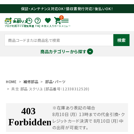
保証・メンテナンス対応OK！領収書発行対応！後払いOK！
0
ブログ
利用ガイド
閲覧履歴
FAQ
お気に入り
カート
メニュー
検索
商品カテゴリーから探す
meeting_room
person
ログイン
会員登録
HOME
補修部品
部品・パーツ
共立 部品 スクリユ (部品番号：12338312520)
search
※在庫あり表記の場合
8月10日（月） 13時までの代金引換・ク
レジットカード決済で
8月10日（月）中
の出荷が可能です。