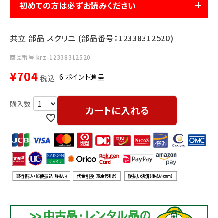
利用ガイド
FAQ
初めての方は必ずお読みください
共立 部品 スクリユ (部品番号：12338312520)
商品番号
krz-12338312520
¥
704
6
ポイント進呈 ]
税込
メールでのお問い合わせ
カートに入れる
info@agriz.net
FAXでのご注文
0739-72-4532
24時間受付