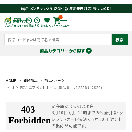
保証・メンテナンス対応OK！領収書発行対応！後払いOK！
0
ブログ
利用ガイド
閲覧履歴
FAQ
お気に入り
カート
メニュー
検索
商品カテゴリーから探す
meeting_room
person
ログイン
会員登録
HOME
補修部品
部品・パーツ
共立 部品 エアベントホース (部品番号：12338912520)
search
※在庫あり表記の場合
8月10日（月） 13時までの代金引換・ク
レジットカード決済で
8月10日（月）中
の出荷が可能です。