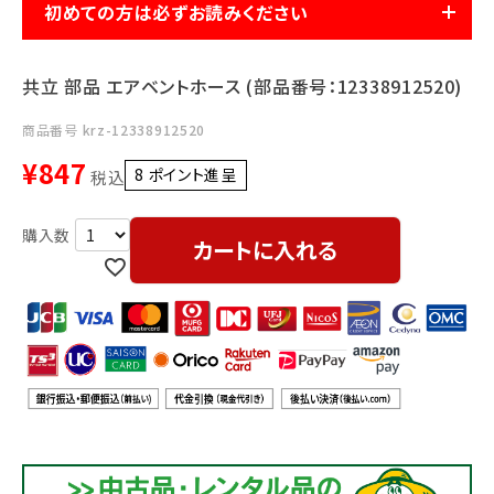
利用ガイド
FAQ
初めての方は必ずお読みください
共立 部品 エアベントホース (部品番号：12338912520)
商品番号
krz-12338912520
¥
847
8
ポイント進呈 ]
税込
メールでのお問い合わせ
カートに入れる
info@agriz.net
FAXでのご注文
0739-72-4532
24時間受付