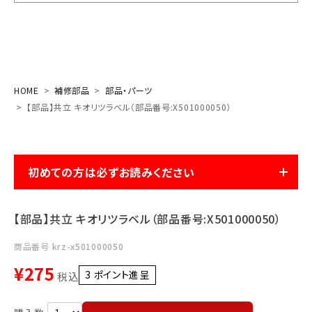
お気に入り一覧
閲覧履歴一覧
HOME
補修部品
部品・パーツ
農業機械
【部品】共立 キオリツラベル（部品番号:X501000050）
農業資材
初めての方は必ずお読みください
作業用品
補修部品
【部品】共立 キオリツラベル（部品番号:X501000050）
レンタル
商品番号
krz-x501000050
¥
275
3
ポイント進呈 ]
税込
ブログ