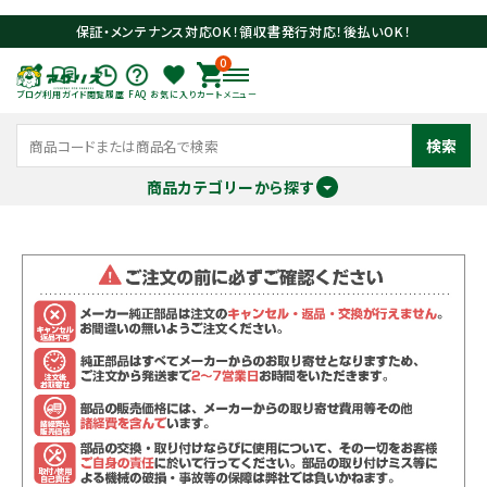
保証・メンテナンス対応OK！領収書発行対応！後払いOK！
0
ブログ
利用ガイド
閲覧履歴
FAQ
お気に入り
カート
メニュー
検索
商品カテゴリーから探す
meeting_room
person
ログイン
会員登録
search