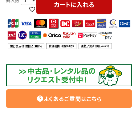
利用ガイド
FAQ
カートに入れる
メールでのお問い合わせ
info@agriz.net
FAXでのご注文
0739-72-4532
24時間受付
よくあるご質問はこちら
help