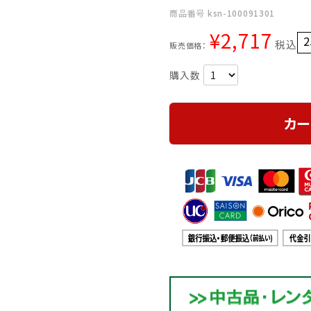
商品番号
ksn-100091301
¥
2,717
2
税込
販売価格：
カー