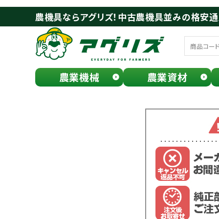
農機具ならアグリズ！中古農機具並みの格安
農業機械
農業資材
meeting_room
person
ログイン
会員登録
search
お気に入り一覧