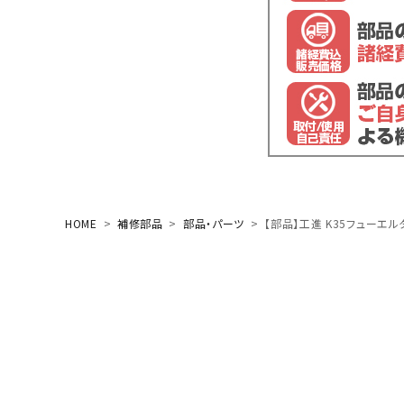
閲覧履歴一覧
農業機械
農業資材
作業用品
補修部品
HOME
補修部品
部品・パーツ
【部品】工進 K35フューエルタ
レンタル
ブログ
利用ガイド
FAQ