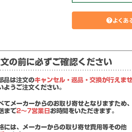
よくあ
help