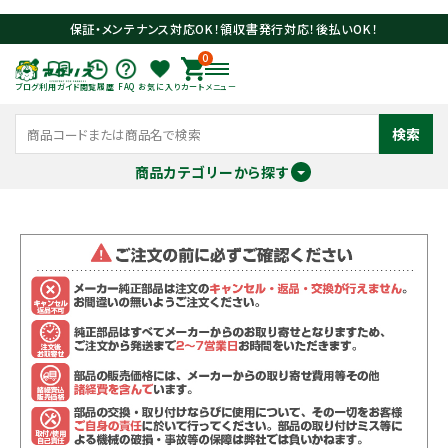
保証・メンテナンス対応OK！領収書発行対応！後払いOK！
0
ブログ
利用ガイド
閲覧履歴
FAQ
お気に入り
カート
メニュー
検索
商品カテゴリーから探す
meeting_room
person
ログイン
会員登録
search