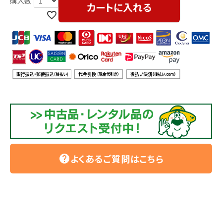
利用ガイド
FAQ
カートに入れる
メールでのお問い合わせ
info@agriz.net
FAXでのご注文
0739-72-4532
24時間受付
よくあるご質問はこちら
help