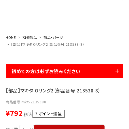
お気に入り一覧
閲覧履歴一覧
HOME
補修部品
部品・パーツ
農業機械
【部品】マキタ Oリング2（部品番号:213538-8）
農業資材
初めての方は必ずお読みください
作業用品
補修部品
【部品】マキタ Oリング2（部品番号:213538-8）
レンタル
商品番号
mkt-2135388
¥
792
7
ポイント進呈 ]
税込
ブログ