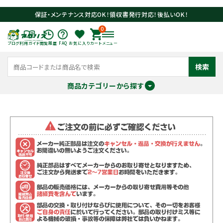
保証・メンテナンス対応OK！領収書発行対応！後払いOK！
0
ブログ
利用ガイド
閲覧履歴
FAQ
お気に入り
カート
メニュー
検索
商品カテゴリーから探す
meeting_room
person
ログイン
会員登録
search