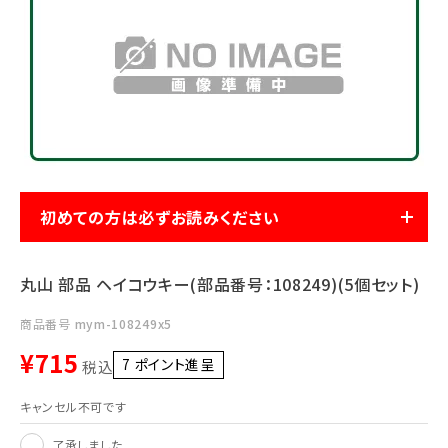
利用ガイド
FAQ
メールでのお問い合わせ
初めての方は必ずお読みください
info@agriz.net
丸山 部品 ヘイコウキー(部品番号：108249)(5個セット)
FAXでのご注文
0739-72-4532
24時間受付
商品番号
mym-108249x5
¥
715
7
ポイント進呈 ]
税込
キャンセル不可です
了承しました