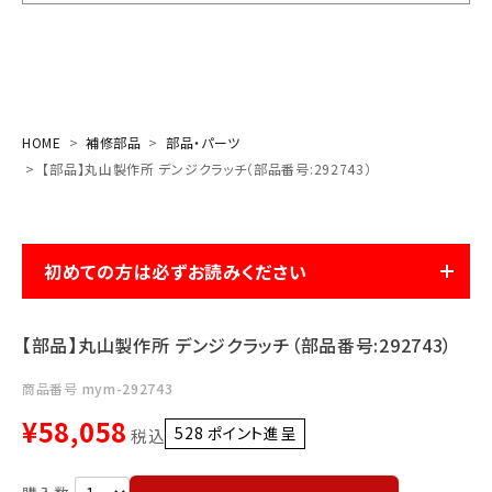
お気に入り一覧
閲覧履歴一覧
HOME
補修部品
部品・パーツ
農業機械
【部品】丸山製作所 デンジクラッチ（部品番号:292743）
農業資材
初めての方は必ずお読みください
作業用品
補修部品
【部品】丸山製作所 デンジクラッチ（部品番号:292743）
レンタル
商品番号
mym-292743
¥
58,058
528
ポイント進呈 ]
税込
ブログ