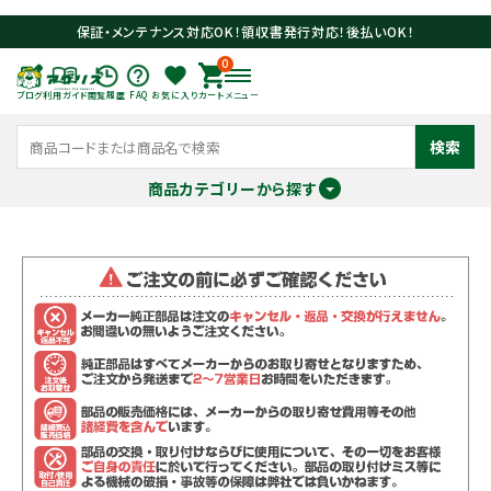
保証・メンテナンス対応OK！領収書発行対応！後払いOK！
0
ブログ
利用ガイド
閲覧履歴
FAQ
お気に入り
カート
メニュー
検索
商品カテゴリーから探す
meeting_room
person
ログイン
会員登録
search