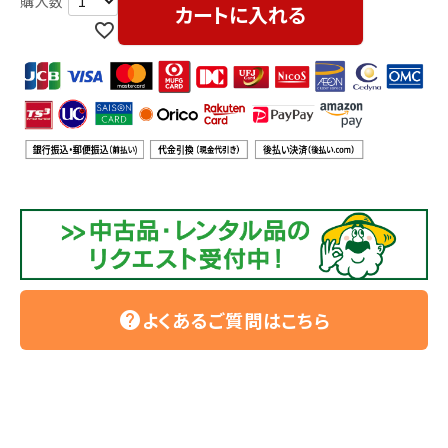
利用ガイド
FAQ
カートに入れる
メールでのお問い合わせ
info@agriz.net
FAXでのご注文
0739-72-4532
24時間受付
よくあるご質問はこちら
help