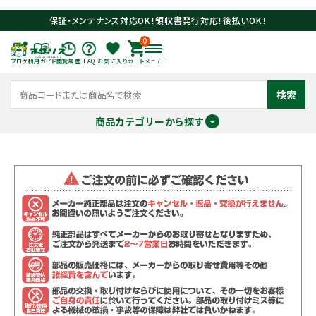
保証・メンテナンス対応OK！領収書発行対応！後払いOK！
0
ブログ
利用ガイド
閲覧履歴
FAQ
お気に入り
カート
メニュー
検索
商品カテゴリーから探す
meeting_room
person
ログイン
会員登録
search