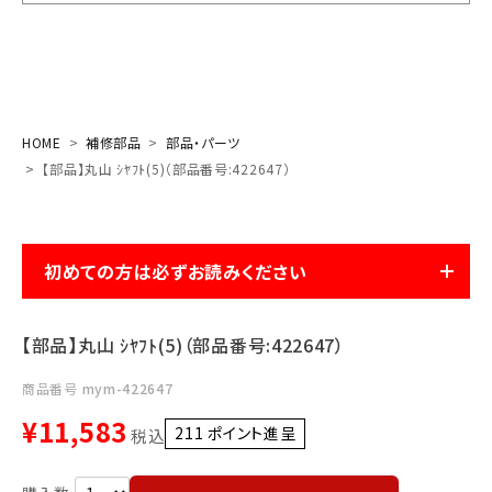
お気に入り一覧
閲覧履歴一覧
HOME
補修部品
部品・パーツ
農業機械
【部品】丸山 ｼﾔﾌﾄ(5)（部品番号:422647）
農業資材
初めての方は必ずお読みください
作業用品
補修部品
【部品】丸山 ｼﾔﾌﾄ(5)（部品番号:422647）
レンタル
商品番号
mym-422647
¥
11,583
211
ポイント進呈 ]
税込
ブログ