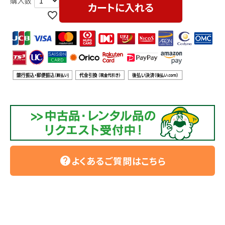
利用ガイド
FAQ
カートに入れる
メールでのお問い合わせ
info@agriz.net
FAXでのご注文
0739-72-4532
24時間受付
よくあるご質問はこちら
help