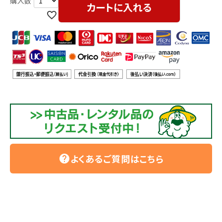
利用ガイド
FAQ
カートに入れる
メールでのお問い合わせ
info@agriz.net
FAXでのご注文
0739-72-4532
24時間受付
よくあるご質問はこちら
help