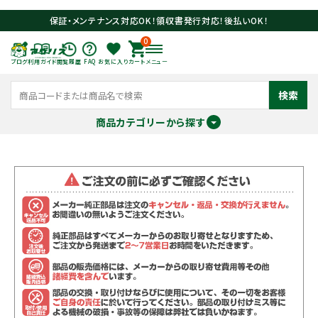
保証・メンテナンス対応OK！領収書発行対応！後払いOK！
0
ブログ
利用ガイド
閲覧履歴
FAQ
お気に入り
カート
メニュー
検索
商品カテゴリーから探す
meeting_room
person
ログイン
会員登録
search