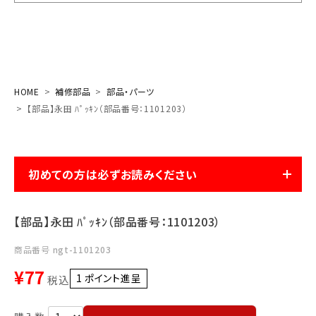
お気に入り一覧
閲覧履歴一覧
HOME
補修部品
部品・パーツ
農業機械
【部品】永田 ﾊﾟｯｷﾝ（部品番号：1101203）
農業資材
初めての方は必ずお読みください
作業用品
補修部品
【部品】永田 ﾊﾟｯｷﾝ（部品番号：1101203）
レンタル
商品番号
ngt-1101203
¥
77
1
ポイント進呈 ]
税込
ブログ