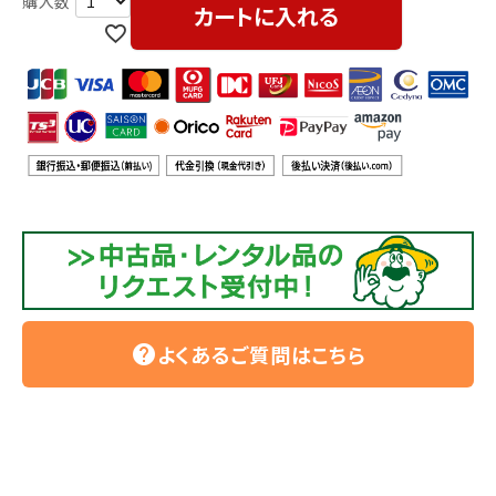
利用ガイド
FAQ
カートに入れる
メールでのお問い合わせ
info@agriz.net
FAXでのご注文
0739-72-4532
24時間受付
よくあるご質問はこちら
help