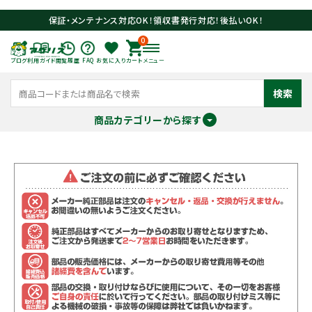
保証・メンテナンス対応OK！領収書発行対応！後払いOK！
0
ブログ
利用ガイド
閲覧履歴
FAQ
お気に入り
カート
メニュー
検索
商品カテゴリーから探す
meeting_room
person
ログイン
会員登録
search