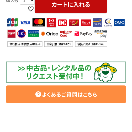
利用ガイド
FAQ
カートに入れる
メールでのお問い合わせ
info@agriz.net
FAXでのご注文
0739-72-4532
24時間受付
よくあるご質問はこちら
help