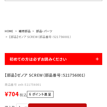
お気に入り一覧
閲覧履歴一覧
HOME
補修部品
部品・パーツ
農業機械
【部品】ゼノア SCREW（部品番号：521756001）
農業資材
初めての方は必ずお読みください
作業用品
補修部品
【部品】ゼノア SCREW（部品番号：521756001）
レンタル
商品番号
znh-521756001
¥
704
6
ポイント進呈 ]
税込
ブログ