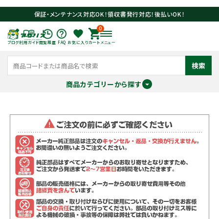
保証・メンテナンス対応OK！領収書発行対応！後払いOK！
0
ブログ
利用ガイド
閲覧履歴
FAQ
お気に入り
カート
メニュー
検索
商品カテゴリーから探す
meeting_room
person
ログイン
会員登録
search