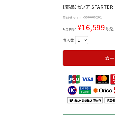
【部品】ゼノア STARTER R
商品番号
znh-590600202
¥
16,599
税込
販売価格：
カー