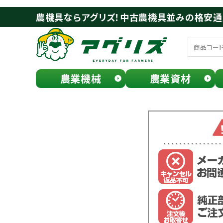
農機具ならアグリズ！中古農機具並みの格安
農業機械
農業資材
meeting_room
person
ログイン
会員登録
search
お気に入り一覧