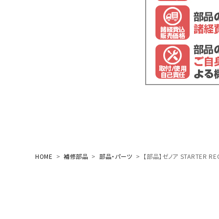
閲覧履歴一覧
農業機械
農業資材
作業用品
補修部品
レンタル
HOME
補修部品
部品・パーツ
【部品】ゼノア STARTER RECO
ブログ
利用ガイド
FAQ