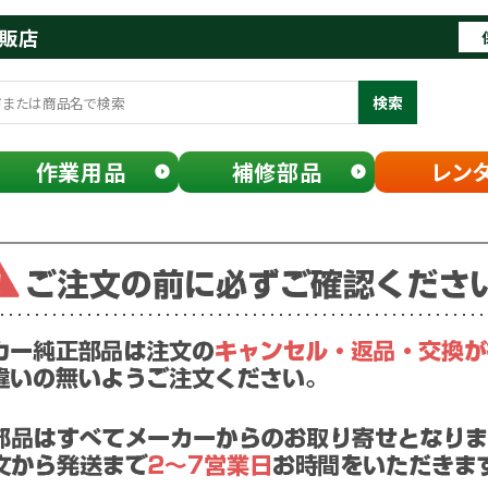
通販店
検索
作業用品
補修部品
レン