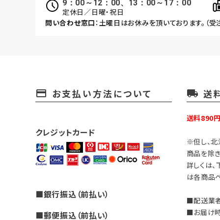
9：00～12：00、13：00～17：00
定休日／日曜・祝日
問い合わせ窓口
：土曜日はお休みを頂いております。（受
お支払い方法について
送
payment
local_shipping
送料890
クレジットカード
※但し、北
商品を除き
詳しくは、
は各商品ペ
■銀行振込（前払い）
■配送業者
■お届け
■郵便振込（前払い）