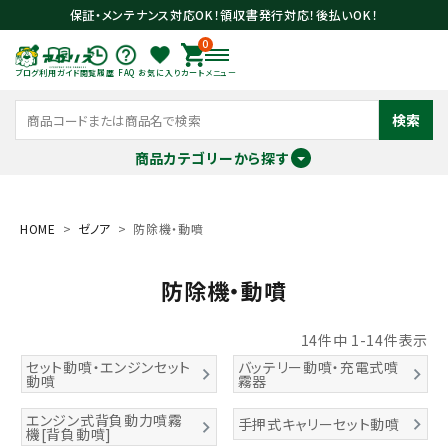
保証・メンテナンス対応OK！領収書発行対応！後払いOK！
0
ブログ
利用ガイド
閲覧履歴
FAQ
お気に入り
カート
メニュー
検索
商品カテゴリーから探す
meeting_room
person
ログイン
会員登録
HOME
ゼノア
防除機・動噴
防除機・動噴
search
14
件中
1
-
14
件表示
セット動噴・エンジンセット
バッテリー動噴・充電式噴
動噴
霧器
エンジン式背負動力噴霧
手押式キャリーセット動噴
機[背負動噴]