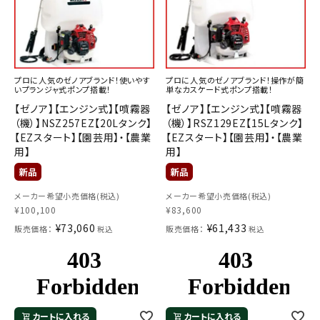
プロに人気のゼノアブランド！使いやす
プロに人気のゼノアブランド！操作が簡
いプランジャ式ポンプ搭載！
単なカスケード式ポンプ搭載！
【ゼノア】【エンジン式】【噴霧器
【ゼノア】【エンジン式】【噴霧器
（機）】NSZ257EZ【20Lタンク】
（機）】RSZ129EZ【15Lタンク】
メールでのお問い合わせ
【EZスタート】【園芸用】・【農業
【EZスタート】【園芸用】・【農業
info@agriz.net
用】
用】
FAXでのご注文
メーカー希望小売価格(税込)
メーカー希望小売価格(税込)
0739-72-4532
¥
100,100
¥
83,600
24時間受付
¥
73,060
¥
61,433
販売価格：
販売価格：
税込
税込
カートに入れる
カートに入れる