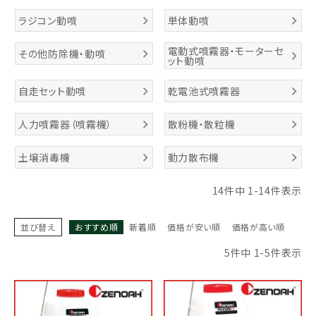
お気に入り一覧
ラジコン動噴
単体動噴
電動式噴霧器・モーターセ
その他防除機・動噴
閲覧履歴一覧
ット動噴
自走セット動噴
乾電池式噴霧器
農業機械
人力噴霧器（噴霧機）
散粉機・散粒機
農業資材
土壌消毒機
動力散布機
作業用品
14
件中
1
-
14
件表示
補修部品
並び替え
おすすめ順
新着順
価格が安い順
価格が高い順
レンタル
5
件中
1
-
5
件表示
ブログ
利用ガイド
FAQ