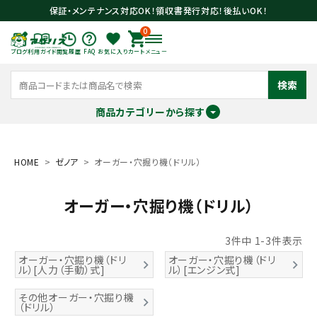
保証・メンテナンス対応OK！領収書発行対応！後払いOK！
0
ブログ
利用ガイド
閲覧履歴
FAQ
お気に入り
カート
メニュー
検索
商品カテゴリーから探す
meeting_room
person
ログイン
会員登録
HOME
ゼノア
オーガー・穴掘り機（ドリル）
オーガー・穴掘り機（ドリル）
search
3
件中
1
-
3
件表示
オーガー・穴掘り機（ドリ
オーガー・穴掘り機（ドリ
ル）[人力（手動）式]
ル）[エンジン式]
その他オーガー・穴掘り機
（ドリル）