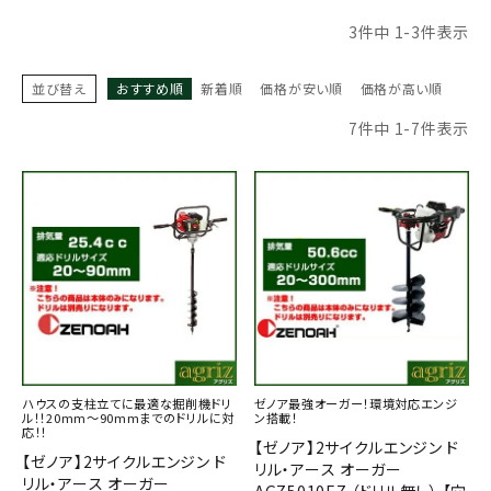
お気に入り一覧
3
件中
1
-
3
件表示
閲覧履歴一覧
並び替え
おすすめ順
新着順
価格が安い順
価格が高い順
7
件中
1
-
7
件表示
農業機械
農業資材
作業用品
補修部品
レンタル
ハウスの支柱立てに最適な掘削機ドリ
ゼノア最強オーガー！環境対応エンジ
ル！！20mm～90mmまでのドリルに対
ン搭載！
ブログ
応！！
【ゼノア】2サイクルエンジン ド
【ゼノア】2サイクルエンジン ド
リル・アース オーガー
利用ガイド
FAQ
リル・アース オーガー