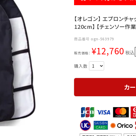
【オレゴン】 エプロンチャッ
120cm】 【チェンソー作
商品番号
ogn-563979
¥
12,760
税込
販売価格：
カー