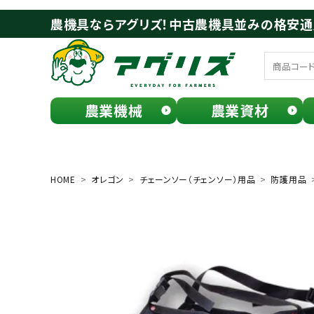
農機具ならアグリズ！中古農機具並みの格安
農業機械
農業資材
meeting_room
person
ログイン
会員登録
HOME
オレゴン
チェーンソー（チェンソー）用品
防護用品
search
お気に入り一覧