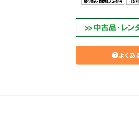
よくあ
help