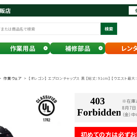
通販店
検索
作業用品
補修部品
レン
作業ウェア
【オレゴン】 エプロンチャップス 黒 【総丈：91cm】 【ウエスト最大：
※在庫
8月7
（金）
初めての方は必ずお