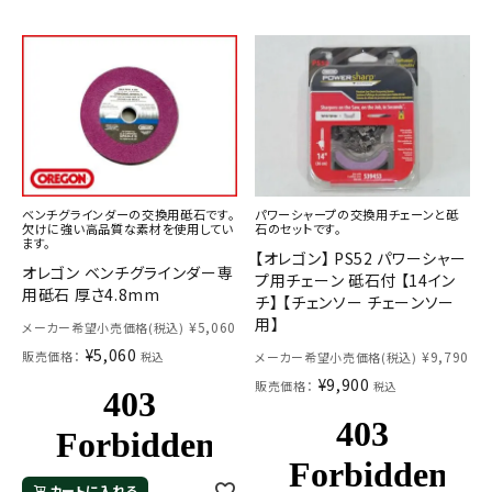
メールでのお問い合わせ
ベンチグラインダーの交換用砥石です。
パワーシャープの交換用チェーンと砥
欠けに強い高品質な素材を使用してい
石のセットです。
info@agriz.net
ます。
【オレゴン】 PS52 パワーシャー
オレゴン ベンチグラインダー専
プ用チェーン 砥石付 【14イン
用砥石 厚さ4.8mm
FAXでのご注文
チ】 【チェンソー チェーンソー
0739-72-4532
用】
24時間受付
¥
5,060
メーカー希望小売価格(税込)
¥
5,060
販売価格：
¥
9,790
税込
メーカー希望小売価格(税込)
¥
9,900
販売価格：
税込
カートに入れる