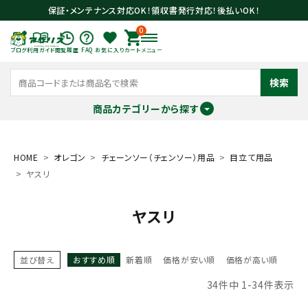
保証・メンテナンス対応OK！領収書発行対応！後払いOK！
0
ブログ
利用ガイド
閲覧履歴
FAQ
お気に入り
カート
メニュー
検索
商品カテゴリーから探す
meeting_room
person
ログイン
会員登録
HOME
オレゴン
チェーンソー（チェンソー）用品
目立て用品
ヤスリ
search
ヤスリ
並び替え
おすすめ順
新着順
価格が安い順
価格が高い順
34
件中
1
-
34
件表示