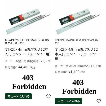
お気に入り一覧
閲覧履歴一覧
農業機械
【25AP】【25F】【91VX・VSVG】に最適な
【21BP】【95VP】に最適な丸ヤスリはこ
農業資材
丸ヤスリはこれ！
れ！
オレゴン 4mm丸ヤスリ 12本
オレゴン 4.8mm丸ヤスリ 12
入(チェンソー・チェーンソー用)
本入(チェンソー・チェーンソー
作業用品
用)
¥
6,578
メーカー希望小売価格(税込)
¥
6,578
メーカー希望小売価格(税込)
¥
4,400
補修部品
販売価格：
税込
¥
4,400
販売価格：
税込
レンタル
ブログ
カートに入れる
カートに入れる
利用ガイド
FAQ