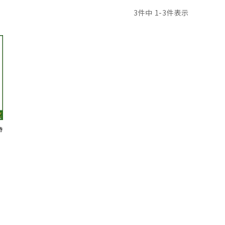
3
件中
1
-
3
件表示
時