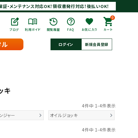
保証・メンテナンス対応OK！領収書発行対応！後払いOK！
0
ブログ
利用ガイド
閲覧履歴
FAQ
お気に入り
カート
タル
ログイン
新規会員登録
ッキ
4
件中
1
-
4
件表示
ンジャー
オイルジョッキ
4
件中
1
-
4
件表示