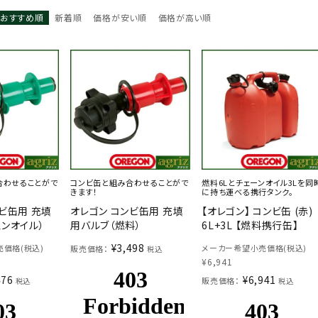
おすすめ順
新着順
価格が安い順
価格が高い順
合わせることがで
コンビ缶と組み合わせることがで
燃料6Lとチェーンオイル3Lを同
きます！
に持ち運べる携行タンク。
ビ缶用 充填
オレゴン コンビ缶用 充填
【オレゴン】 コンビ缶 (赤)
ェンオイル）
用バルブ（燃料）
6L+3L 【燃料携行缶】
¥
3,498
価格(税込)
メーカー希望小売価格(税込)
販売価格：
税込
¥
6,941
476
¥
6,941
販売価格：
税込
税込