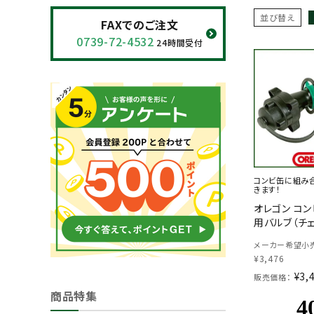
閲覧履歴一覧
並び替え
FAXでのご注文
0739-72-4532
24時間受付
農業機械
農業資材
作業用品
補修部品
コンビ缶に組み
きます！
レンタル
オレゴン コン
用バルブ（チ
ブログ
メーカー希望小売
¥
3,476
利用ガイド
FAQ
¥
3,
販売価格：
商品特集