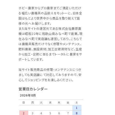
ホビー農家からプロ農家までご満足いただけ
る幅広い農機具の品揃えをモットーに、日本全
国はもとより世界中から商品を取り揃えて皆
様の元へお届けします。
また当サイトの運営元である株式会社藤原農
機は昭和22年に和歌山県みなべ町で創業。現
在みなべ町で実店舗も運営しており、こちらで
は農機具販売だけでなく修理やメンテナンス、
肥料農薬、施設資材、加工出荷資材など、生産
から加工・出荷に至るまでトータルに農家をサ
ポートしています。
当サイト販売商品の修理・メンテナンスにつき
ましても実店舗にて対応しておりますので、安
心してショッピングをお楽しみください。
営業日カレンダー
2026年8月
日
月
火
水
木
金
土
1
2
3
4
5
6
7
8