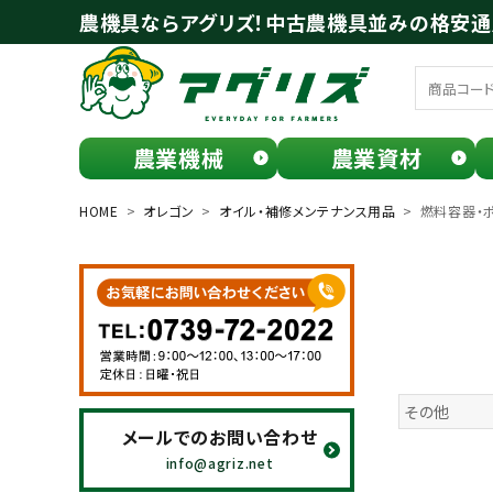
農機具ならアグリズ！中古農機具並みの格安
農業機械
農業資材
meeting_room
person
ログイン
会員登録
HOME
オレゴン
オイル・補修メンテナンス用品
燃料容器・
search
その他
メールでのお問い合わせ
お気に入り一覧
info@agriz.net