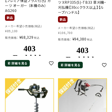
【プレミア保証プラス付き】 カ
ツ XRP335(S)-TB33 草刈機・
ーツ オーガー （本機のみ）
刈払機【30ccクラス以上】【ル
AG260
ープハンドル】
メーカー希望小売価格(税込)
メーカー希望小売価格(税込)
¥
89,100
¥
106,700
¥
68,329
販売価格：
税込
¥
94,380
販売価格：
税込
詳細を見る
詳細を見る