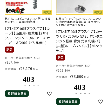
杭打ち、 柱(ビニールハウス等)の埋設
世界の”ホンダ”4スト・ガソリンエンジ
用穴掘りに最適な掘削機！！
ン搭載の本格派背負い式！混合ガソリ
ンを作るのが苦手な方に
【プレミア保証プラス付き】【カ
【プレミア保証プラス付き】カー
ーツ】【造園用・農業用】2サイ
ツ URP260AL-GX25 ホンダエ
クルエンジン ドリル・アース オ
ンジン搭載 背負式草刈機・刈
ーガー AG400 （ドリル無し）
払機【ループハンドル】【26ccク
ラス】
メーカー希望小売価格(税込)
¥
117,700
メーカー希望小売価格(税込)
¥
93,176
販売価格：
税込
¥
102,300
¥
83,600
販売価格：
税込
詳細を見る
詳細を見る