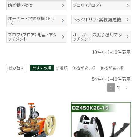
防除機・動噴
ブロワ（ブロア）
お気に入り一覧
オーガー・穴掘り機（ドリ
ヘッジトリマ・高枝剪定機
ル）
閲覧履歴一覧
ブロワ（ブロア）用品・アタ
オーガー・穴掘り機用アタ
ッチメント
ッチメント
農業機械
10
件中
1
-
10
件表示
農業資材
並び替え
おすすめ順
新着順
価格が安い順
価格が高い順
作業用品
54
件中
1
-
40
件表示
補修部品
1
2
レンタル
ブログ
利用ガイド
FAQ