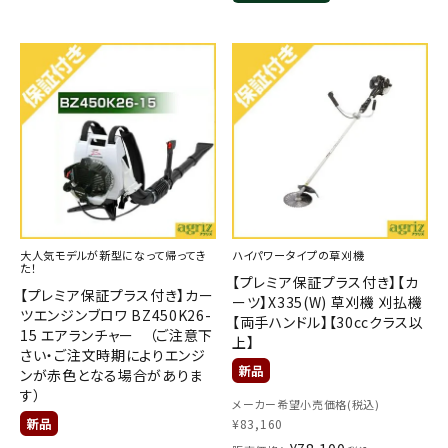
大人気モデルが新型になって帰ってき
ハイパワータイプの草刈機
た！
【プレミア保証プラス付き】【カ
【プレミア保証プラス付き】カー
ーツ】X335(W) 草刈機 刈払機
ツエンジンブロワ BZ450K26-
【両手ハンドル】【30ccクラス以
15 エアランチャー （ご注意下
上】
さい・ご注文時期によりエンジ
ンが赤色となる場合がありま
す）
メーカー希望小売価格(税込)
¥
83,160