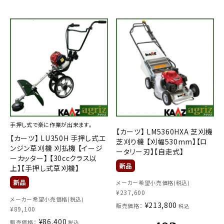
手押し式で楽に作業が出来ます。
【カーツ】 LM5360HXA 芝刈機
【カーツ】 LU350H 手押し式エ
芝刈り機 【刈幅530mm】【ロ
ンジン草刈機 刈払機 【イージ
ータリー刃】【自走式】
ーカッター】 【30ccクラス以
上】【手押し式草刈機】
メーカー希望小売価格(税込)
¥
237,600
メーカー希望小売価格(税込)
¥
213,800
販売価格：
税込
¥
89,100
¥
86,400
販売価格：
税込