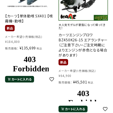
【カーツ】単体動噴 SX401 【噴
霧機・動噴】
大人気モデルが新型になって帰ってき
た！
カーツエンジンブロワ
メーカー希望小売価格(税込)
BZ450K26-15 エアランチャー
¥
184,800
（ご注意下さい・ご注文時期に
メールでのお問い合わせ
¥
135,699
販売価格：
税込
よりエンジンが赤色となる場合
info@agriz.net
があります）
FAXでのご注文
メーカー希望小売価格(税込)
0739-72-4532
24時間受付
¥
64,900
カートに入れる
¥
45,501
販売価格：
税込
カートに入れる