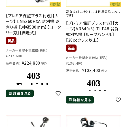
背負式刈払機としては世界最強レベル
【プレミア保証プラス付き】【カ
です！
ーツ】 LM5360HXA 芝刈機 芝
【プレミア保証プラス付き】【カ
刈り機 【刈幅530mm】【ロータ
ーツ】VR540(S)-TLE48 背負
リー刃】【自走式】
式刈払機 【ループハンドル】
【30ccクラス以上】
メーカー希望小売価格(税込)
¥
237,600
メーカー希望小売価格(税込)
¥
224,800
¥
136,400
販売価格：
税込
¥
103,400
販売価格：
税込
詳細を見る
詳細を見る