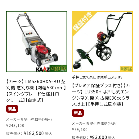
手押し式で楽に作業が出来ます。
【カーツ】 LM5360HXA-BU 芝
【プレミア保証プラス付き】【カ
刈機 芝刈り機 【刈幅530mm】
ーツ】 LU350H 手押し式エン
【スイングブレード仕様】【ロー
ジン草刈機 刈払機【30ccクラ
タリー式】【自走式】
ス以上】【手押し式草刈機】
メーカー希望小売価格(税込)
メーカー希望小売価格(税込)
¥
243,100
¥
89,100
¥
183,500
販売価格：
税込
¥
93,000
販売価格：
税込