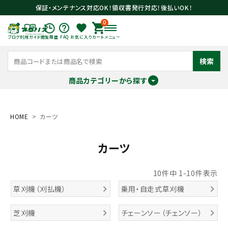
保証・メンテナンス対応OK！領収書発行対応！後払いOK！
0
ブログ
利用ガイド
閲覧履歴
FAQ
お気に入り
カート
メニュー
検索
商品カテゴリーから探す
meeting_room
person
ログイン
会員登録
HOME
カーツ
カーツ
search
10
件中
1
-
10
件表示
草刈機（刈払機）
乗用・自走式草刈機
芝刈機
チェーンソー（チェンソー）