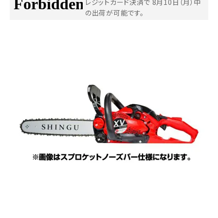
レジットカード決済で
8月10日（月）中
の出荷が可能です。
お気に入り一覧
閲覧履歴一覧
農業機械
農業資材
作業用品
補修部品
レンタル
ブログ