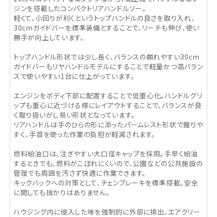
ジンを搭載したコンパクトリアハンドルソー。
軽くて、小回りが利くというトップハンドルの良さを取り入れ、
30cmガイドバーを標準装備とすることで、リーチも伸び、使い
勝手が向上しています。
トップハンドル形状では少し長く、バランスの崩れやすい30cm
ガイドバーもリヤハンドルモデルにすることで軽量かつ高バラン
スで使いやすい1台に仕上がっています。
エンジンをボディ下部に配置することで低重心化。ハンドルグリ
ップも重心に近づける様にレイアウトすることで、バランスが良
く取り扱いがし易い形状となっています。
リアハンドルは手のひらの形に添ったパームレスト形状で握りや
すく、手首を使った作業の負担が軽減されます。
燃料給油口は、注ぎやすい大口径キャップを採用。手早く給油
するときでも、燃料がこぼれにくいので、公園などの公共施設の
管理でも周囲を汚さず快適に作業できます。
キックバックへの対策として、チェンブレーキを標準搭載。安全
に関しても抜かりはありません。
ハウジング内に侵入した埃を強制的に外部に排出、エアクリー