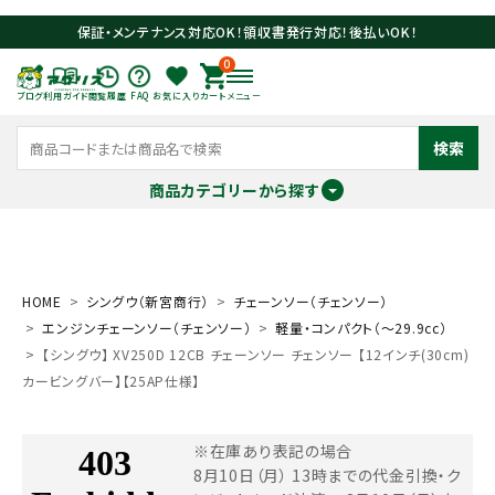
保証・メンテナンス対応OK！領収書発行対応！後払いOK！
0
ブログ
利用ガイド
閲覧履歴
FAQ
お気に入り
カート
メニュー
検索
商品カテゴリーから探す
meeting_room
person
ログイン
会員登録
HOME
シングウ（新宮商行）
チェーンソー（チェンソー）
エンジンチェーンソー（チェンソー）
軽量・コンパクト（～29.9cc）
search
【シングウ】 XV250D 12CB チェーンソー チェンソー 【12インチ(30cm)
カービングバー】【25AP仕様】
※在庫あり表記の場合
8月10日（月） 13時までの代金引換・ク