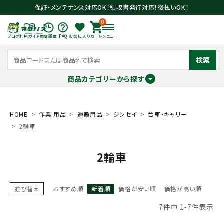
保証・メンテナンス対応OK！領収書発行対応！後払いOK！
0
ブログ
利用ガイド
閲覧履歴
FAQ
お気に入り
カート
メニュー
検索
商品カテゴリーから探す
meeting_room
person
ログイン
会員登録
HOME
作業 用品
運搬用品
シンセイ
台車・キャリー
2輪車
search
2輪車
並び替え
おすすめ順
新着順
価格が安い順
価格が高い順
7
件中
1
-
7
件表示