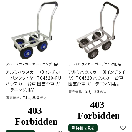
お気に入り一覧
閲覧履歴一覧
農業機械
農業資材
アルミハウスカー ガーデニング用品
アルミハウスカー ガーデニング用品
作業用品
アルミハウスカー （8インチ/ノ
アルミハウスカー （8インチタイ
ーパンクタイヤ） TC4520-PU
ヤ） TC4520 ハウスカー 台車
補修部品
ハウスカー 台車 園芸台車 ガ
園芸台車 ガーデニング用品
ーデニング用品
¥
9,130
販売価格：
税込
¥
11,000
販売価格：
税込
レンタル
ブログ
詳細を見る
利用ガイド
FAQ