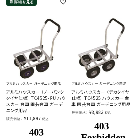
詳細を見る
メールでのお問い合わせ
info@agriz.net
FAXでのご注文
アルミハウスカー ガーデニング用品
アルミハウスカー ガーデニング用品
0739-72-4532
アルミハウスカー （ノーパンク
アルミハウスカー （デカタイヤ
24時間受付
タイヤ仕様） TC4525-PU ハウ
仕様） TC4525 ハウスカー 台
スカー 台車 園芸台車 ガーデ
車 園芸台車 ガーデニング用品
ニング用品
¥
8,983
販売価格：
税込
¥
11,897
販売価格：
税込