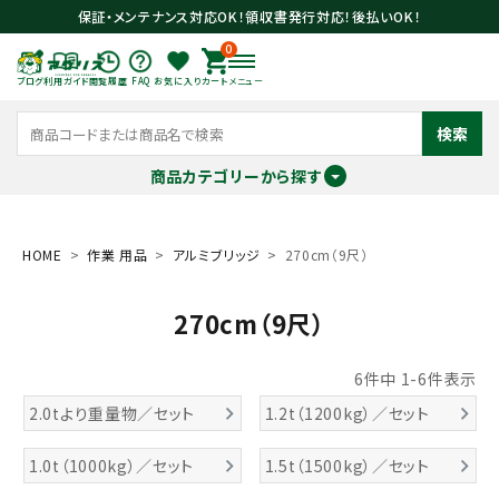
保証・メンテナンス対応OK！領収書発行対応！後払いOK！
0
ブログ
利用ガイド
閲覧履歴
FAQ
お気に入り
カート
メニュー
検索
商品カテゴリーから探す
meeting_room
person
ログイン
会員登録
HOME
作業 用品
アルミブリッジ
270cm（9尺）
270cm（9尺）
search
6
件中
1
-
6
件表示
2.0tより重量物／セット
1.2t（1200kg）／セット
1.0t（1000kg）／セット
1.5t（1500kg）／セット