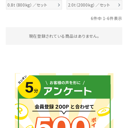
0.8t（800kg）／セット
2.0t（2000kg）／セット
お気に入り一覧
6
件中
1
-
6
件表示
閲覧履歴一覧
現在登録されている商品はありません。
農業機械
農業資材
作業用品
補修部品
レンタル
ブログ
利用ガイド
FAQ